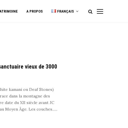
ATRIMOINE
A PROPOS
FRANÇAIS
sanctuaire vieux de 3000
uhite kamani ou Deaf Stones)
hrace dans la montagne des
e date du XII siècle avant JC
’au Moyen Âge. Les couches......