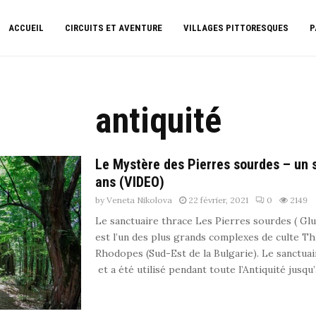
ACCUEIL
CIRCUITS ET AVENTURE
VILLAGES PITTORESQUES
P
antiquité
Le Mystère des Pierres sourdes – un 
ans (VIDEO)
by
Veneta Nikolova
22 février, 2021
0
2149
Le sanctuaire thrace Les Pierres sourdes ( Gl
est l’un des plus grands complexes de culte T
Rhodopes (Sud-Est de la Bulgarie). Le sanctuair
et a été utilisé pendant toute l’Antiquité jusqu