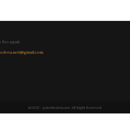
без край.
kolova.neti@gmail.com
@2025 - pateshestvia.net. All Right Reserved.