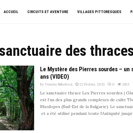
ACCUEIL
CIRCUITS ET AVENTURE
VILLAGES PITTORESQUES
P
sanctuaire des thrace
Le Mystère des Pierres sourdes – un 
ans (VIDEO)
by
Veneta Nikolova
22 février, 2021
0
2153
Le sanctuaire thrace Les Pierres sourdes ( Gl
est l’un des plus grands complexes de culte T
Rhodopes (Sud-Est de la Bulgarie). Le sanctuair
et a été utilisé pendant toute l’Antiquité jusqu