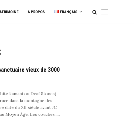
ATRIMOINE
A PROPOS
FRANÇAIS
s
sanctuaire vieux de 3000
uhite kamani ou Deaf Stones)
hrace dans la montagne des
e date du XII siècle avant JC
’au Moyen Âge. Les couches......