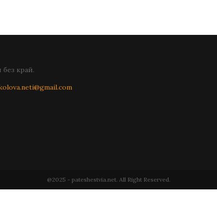
без край.
kolova.neti@gmail.com
@2025 - pateshestvia.net. All Right Reserved.