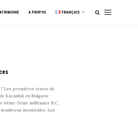
ATRIMOINE
A PROPOS
FRANÇAIS
aces
 ? Les premières traces de
 de Kazanluk en Bulgarie
 le 6ème-5ème millénaire B.C.
es nombreux monticules. Les