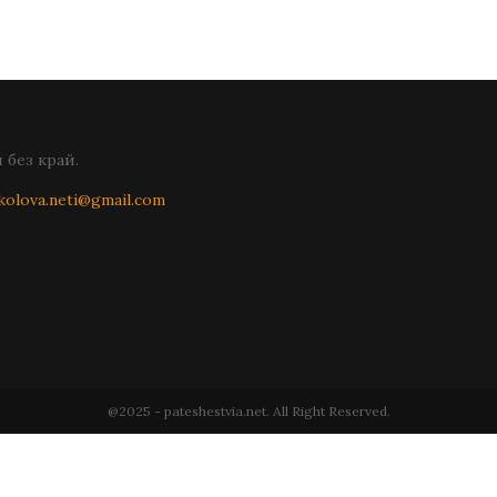
без край.
kolova.neti@gmail.com
@2025 - pateshestvia.net. All Right Reserved.