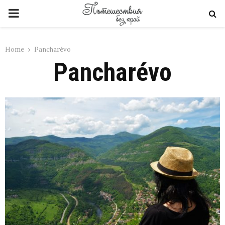
PRIMARY
MENU
Home
Pancharévo
Pancharévo