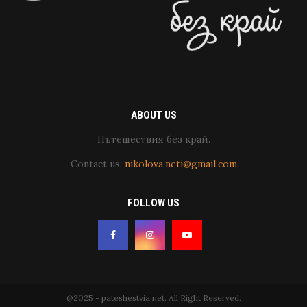
ABOUT US
Пътешествия без край.
Contact us:
nikolova.neti@gmail.com
FOLLOW US
@2025 - pateshestvia.net. All Right Reserved.