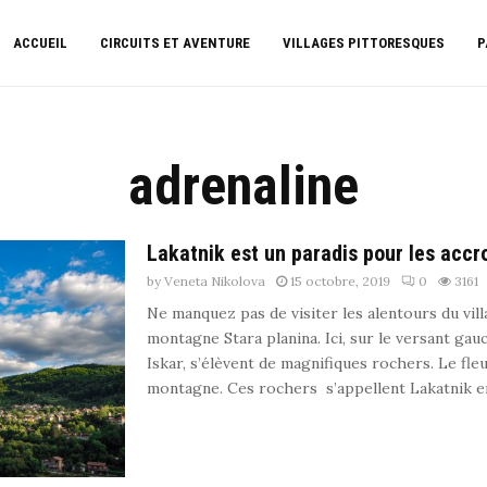
ACCUEIL
CIRCUITS ET AVENTURE
VILLAGES PITTORESQUES
P
adrenaline
Lakatnik est un paradis pour les accro
by
Veneta Nikolova
15 octobre, 2019
0
3161
Ne manquez pas de visiter les alentours du vil
montagne Stara planina. Ici, sur le versant gau
Iskar, s’élèvent de magnifiques rochers. Le fle
montagne. Ces rochers s’appellent Lakatnik en r