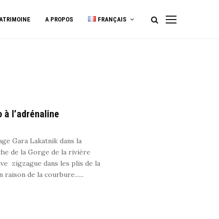
ATRIMOINE
A PROPOS
FRANÇAIS
 à l’adrénaline
lage Gara Lakatnik dans la
che de la Gorge de la rivière
uve zigzague dans les plis de la
aison de la courbure......