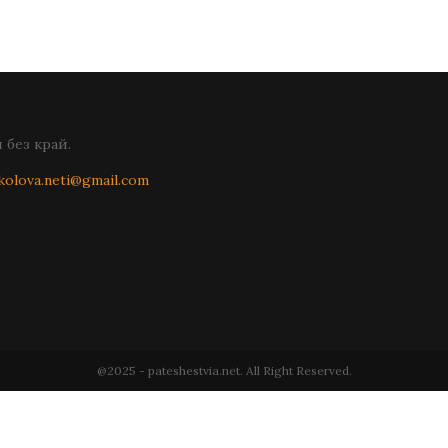
без край.
kolova.neti@gmail.com
@2025 - pateshestvia.net. All Right Reserved.