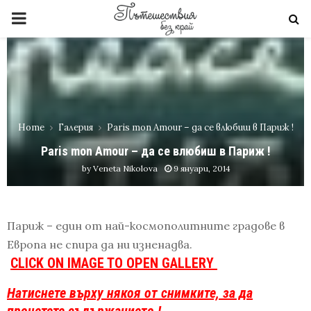
PRIMARY
MENU
Home
Галерия
Paris mon Amour – да се влюбиш в Париж !
Paris mon Amour – да се влюбиш в Париж !
by
Veneta Nikolova
9 януари, 2014
Париж – един от най-космополитните градове в
Европа не спира да ни изненадва.
CLICK ON IMAGE TO OPEN GALLERY
Натиснете върху някоя от снимките, за да