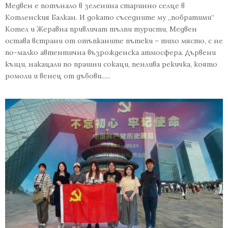
Медвен е потънало в зеленина старинно селце в
Котленския Балкан. И докато съседните му „побратими“
Котел и Жеравна привличат тълпи туристи, Медвен
остава встрани от отъпканите пътеки – тихо място, с не
по-малко автентична възрожденска атмосфера. Дървени
къщи, накацали по прашни сокаци, пенлива рекичка, която
ромоли и венец от дъбови......