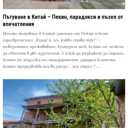
Пътуване в Китай – Пекин, парадокси и пъзел от
впечатления
Моето пътуване в Китай започна от Пекин и беше
едновременно „Ехааа! и „ъъ, какво става тук?“ –
невероятно преживяване, културен шок, който не можеш
да обясниш в две изречения. А и как да разкажеш за страна ,
която не подлежи на стандартните западни клишета,
която предизвиква или възторг… или стрес ?......