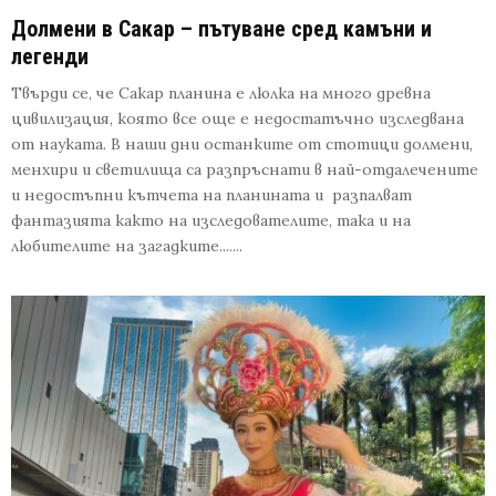
Долмени в Сакар – пътуване сред камъни и
легенди
Твърди се, че Сакар планина е люлка на много древна
цивилизация, която все още е недостатъчно изследвана
от науката. В наши дни останките от стотици долмени,
менхири и светилища са разпръснати в най-отдалечените
и недостъпни кътчета на планината и разпалват
фантазията както на изследователите, така и на
любителите на загадките.......