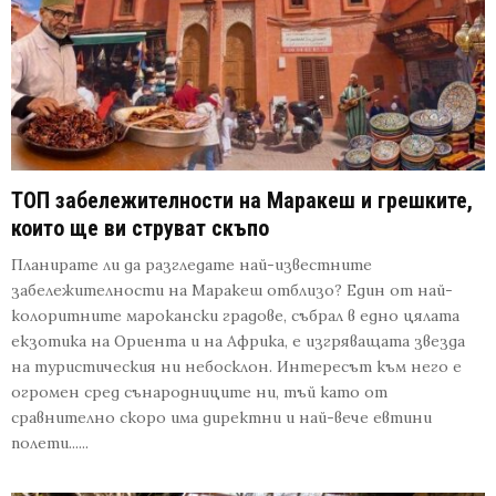
ТОП забележителности на Маракеш и грешките,
които ще ви струват скъпо
Планирате ли да разгледате най-известните
забележителности на Маракеш отблизо? Един от най-
колоритните марокански градове, събрал в едно цялата
екзотика на Ориента и на Африка, е изгряващата звезда
на туристическия ни небосклон. Интересът към него е
огромен сред сънародниците ни, тъй като от
сравнително скоро има директни и най-вече евтини
полети......