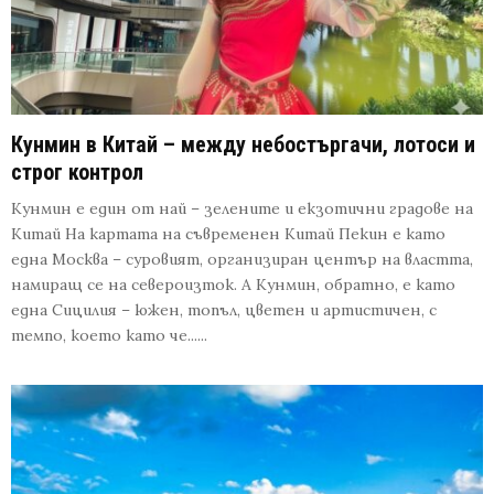
Кунмин в Китай – между небостъргачи, лотоси и
строг контрол
Кунмин е един от най – зелените и екзотични градове на
Китай На картата на съвременен Китай Пекин е като
една Москва – суровият, организиран център на властта,
намиращ се на североизток. А Кунмин, обратно, е като
една Сицилия – южен, топъл, цветен и артистичен, с
темпо, което като че......