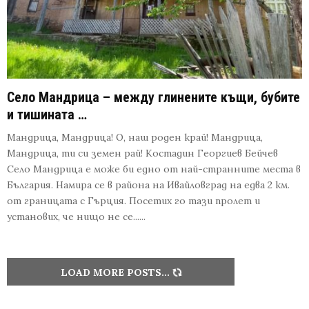
Село Мандрица – между глинените къщи, бубите
и тишината …
Мандрица, Мандрица! О, наш роден край! Мандрица,
Мандрица, ти си земен рай! Костадин Георгиев Бейчев
Село Мандрица е може би едно от най-странните места в
България. Намира се в района на Ивайловград на едва 2 км.
от границата с Гърция. Посетих го тази пролет и
установих, че нищо не се......
LOAD MORE POSTS