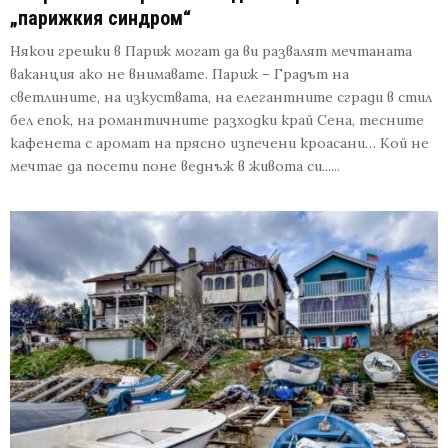
„парижкия синдром“
Някои грешки в Париж могат да ви развалят мечтаната
ваканция ако не внимавате. Париж – Градът на
светлините, на изкуствата, на елегантните сгради в стил
бел епок, на романтичните разходки край Сена, тесните
кафенета с аромат на прясно изпечени кроасани… Кой не
мечтае да посети поне веднъж в живота си......