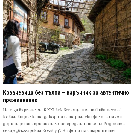
Ковачевица без тълпи – наръчник за автентично
преживяване
Не е за вярване, че в XXI век все още има такива места!
Ковачевица е като декор на исторически филм, а някои
дори наричат притихналото сред гънките на Родопите
селце „българския Холивуд”. На фона на старинните