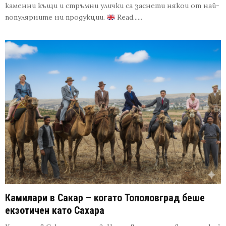
каменни къщи и стръмни улички са заснети някои от най-
популярните ни продукции.
Read......
Камилари в Сакар – когато Тополовград беше
екзотичен като Сахара