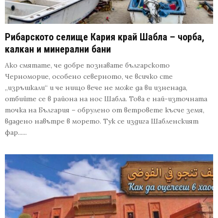
Рибарското селище Кария край Шабла – чорба,
калкан и минерални бани
Ако смятате, че добре познавате българското
Черноморие, особено северното, че всичко сте
„изръшкали“ и че нищо вече не може да ви изненада,
отбийте се в района на нос Шабла. Това е най-източната
точка на България – обрулено от ветровете късче земя,
вдадено навътре в морето. Тук се издига Шабленският
фар......