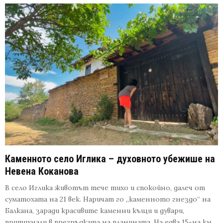
Каменното село Иглика – духовното убежише на
Невена Коканова
В село Иглика животът тече тихо и спокойно, далеч от
суматохата на 21 век. Наричат го „каменното гнездо“ на
Балкана, заради красивите каменни къщи и дувари,
притихнали в прегръдката на планината. На едва 15-на км.