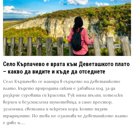
Село Кърпачево е врата към Деветашкото плато
– какво да видите и къде да отседнете
Село Кърпачево се намира в сърцето на Деветашкото
плато, където природата сякаш е забавила ход, за да
разкрие суровата си красота. Тук няма тълпи, хотелски
вериги и безсмислена шумотевица, а само простор,
зеленина, светлина и искрени хора, които пазят
традициите. Но това не означава че Деветашкото плато
е диво и......