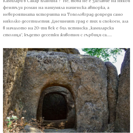
Камилари в Сакар планина ? Не, това не е заглавие на някой
фентъзи роман на нашумяла нашенска авторка, а
невероятната историята на Тополовград допреди само
няколко десетилетия. Днешният град е тих и спокоен, ала
в началото на 20-ти век е бил истинска „камиларска
столица“, където десетки животни с гърбици са......