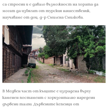
са строени и е давало възможност на хората да
могат да избягат от турския нашественик,
научаваме от доц. д-р Смилена Смилкова.
В Медвен част от къщите е изградена върху
каменен постамент с хоризонтално наредени
дървени талпи. Дървените кепенци от