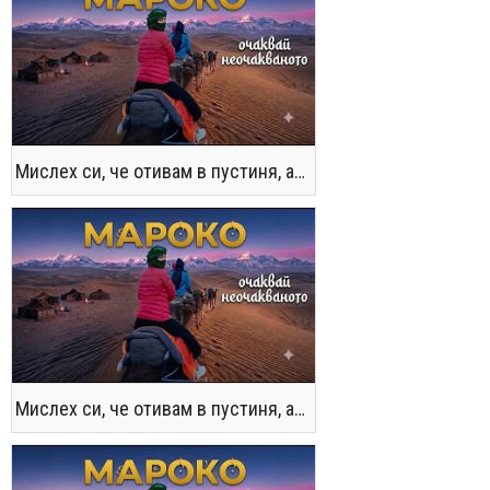
Мислех си, че отивам в пустиня, а се озовах в снега !! / Not the Morocco You Know
Мислех си, че отивам в пустиня, а се озовах в снега !! / Not the Morocco You Know