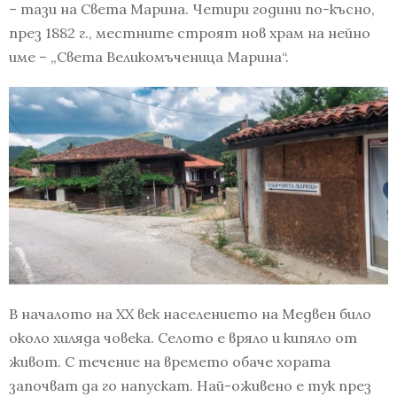
– тази на Света Марина. Четири години по-късно,
през 1882 г., местните строят нов храм на нейно
име – „Света Великомъченица Марина“.
В началото на ХХ век населението на Медвен било
около хиляда човека. Селото е вряло и кипяло от
живот. С течение на времето обаче хората
започват да го напускат. Най-оживено е тук през