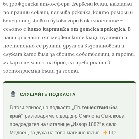
възрожденска атмосфера. Дървени къщи, накацали
по прашни сокаци, пенлива рекичка, която ромоли и
венец от дъбови и букови гори в околностите –
селото е
като картинка от детска приказка.
В
наши дни част от медвенските къщи пустеят и
постепенно се рушат, други са възстановени и
служат като вили за своите собственици, а трети,
макар и не много на брой, са превърнати в
гостоприемни къщи за гости.
СЛУШАЙТЕ ПОДКАСТА
В този епизод на подкаста
„Пътешествия без
край“
разговаряме с доц. д-р Смилена Смилкова,
председател на читалище „Извор 1882“ в село
Медвен, за духа на това магично кътче.
Ще