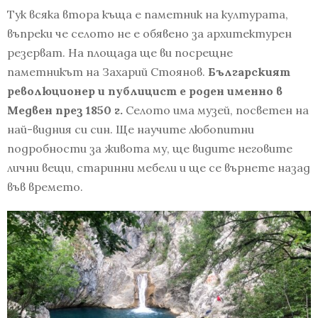
Тук всяка втора къща е паметник на културата,
въпреки че селото не е обявено за архитектурен
резерват. На площада ще ви посрещне
паметникът на Захарий Стоянов.
Българският
революционер и публицист е роден именно в
Медвен през 1850 г.
Селото има музей, посветен на
най-видния си син. Ще научите любопитни
подробности за живота му, ще видите неговите
лични вещи, старинни мебели и ще се върнете назад
във времето.