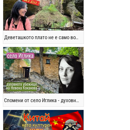
Деветашкото плато не е само водопади и пещери - последвайте ме!
Спомени от село Иглика - духовното убежище на Невена Коканова