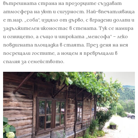
вътрешната страна на прозорците създават
атмосфера на уют и сигурност. Най-впечатляваща
е т.нар. „соба“, изцяло от дърво, с вградени долапи и
задължителен иконостас в стената. Тук се намира
и огнището, а също и широката „менсофа“ – леко
повдигната площадка в стаята. През деня на нея
посрещали гостите, а нощем я превръщали в
спалня за семейството.