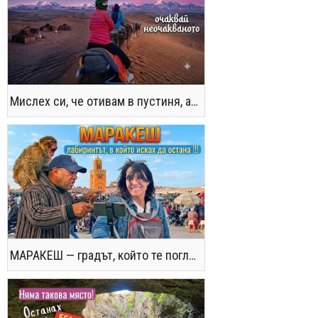
Мислех си, че отивам в пустиня, а се озовах в снега !! / Not the Morocco You Know
МАРАКЕШ — градът, който те поглъща без предупреждение