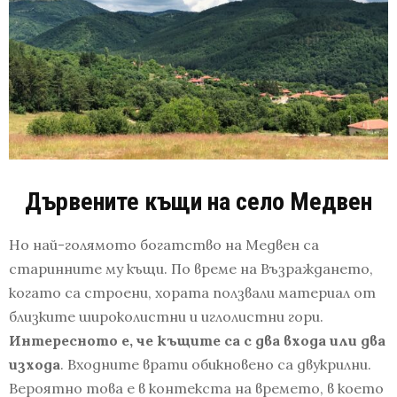
Дървените къщи на село Медвен
Но най-голямото богатство на Медвен са
старинните му къщи. По време на Възраждането,
когато са строени, хората ползвали материал от
близките широколистни и иглолистни гори.
Интересното е, че къщите са с два входа или два
изхода
. Входните врати обикновено са двукрилни.
Вероятно това е в контекста на времето, в което