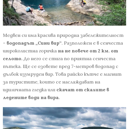
Медвен си има красива природна забележителност
–
водопадът „Сини вир“
. Разположен е в сенчеста
широколистна горичка
на не повече от 2 км. от
селото.
До него се стига по приятна сенчеста
пътека. Ще се озовете пред 7-метров водопад с
дълбок изумруден вир. Това райско кътче е магнит
за туристите, които се наслаждават на
идиличната гледка или
скачат от скалите в
ледените води на вира.