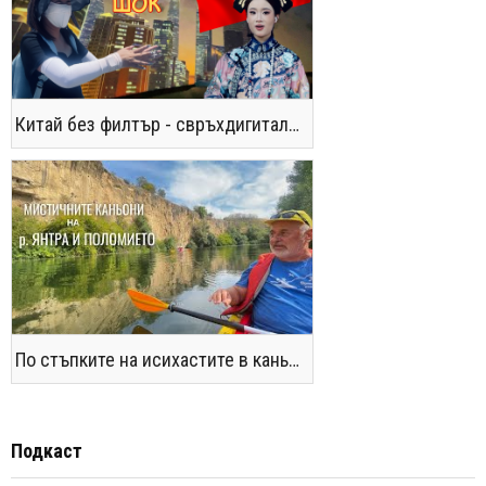
Китай без филтър - свръхдигитален, магнетичен, парадоксален
По стъпките на исихастите в каньоните на р. Янтра и Поломието
Подкаст