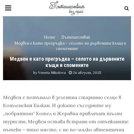
PRIMARY
MENU
Home
Пътешествай
Медвен е като прегръдка – селото на дървените къщи и
спомените
Медвен е като прегръдка – селото на дървените
къщи и спомените
by
Veneta Nikolova
24 август, 2025
Медвен е потънало в зеленина старинно селце в
Котленския Балкан. И докато съседните му
„побратими“ Котел и Жеравна привличат тълпи
туристи, Медвен остава встрани от отъпканите
пътеки – тихо място, с не по-малко автентична