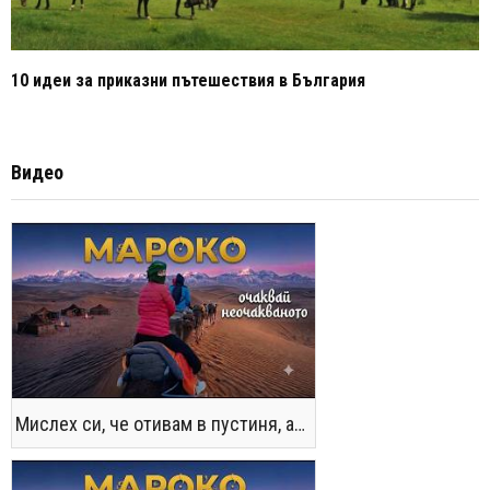
10 идеи за приказни пътешествия в България
Видео
Мислех си, че отивам в пустиня, а се озовах в снега !! / Not the Morocco You Know