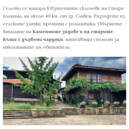
Селото се намира в Източните склонове на Стара
планина, на около 40 км. от гр. Сливен. Разходете из
селските улички, пропити с романтика. Обърнете
внимание на
каменните зидове и на старите
къщи с дървени чардаци
, нашепващи спомени за
някогашните им обитатели.