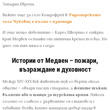
Западна Европа.
Вижте още за село Кондофрей в:
Радомирското
село Чуковец е пълно с изненади
И още нещо любопитно – Карел Шкорпил е открил
край Медвен останки от антична крепост и вал. Но
днес от тях няма и следа.
Истории от Медвен – пожари,
възраждане и духовност
Между XIV–XIX век животът тук се върти около
овцете – овчари пасат стадата, а
жените тъкат
вълнени аби и шаяци за турската армия.
Някога
селото се славело с дървените си станове и с
хубавите бъчви, които намирали добър пазар в