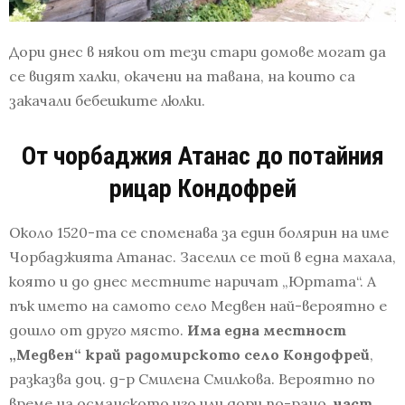
Дори днес в някои от тези стари домове могат да
се видят халки, окачени на тавана, на които са
закачали бебешките люлки.
От чорбаджия Атанас до потайния
рицар Кондофрей
Около 1520-та се споменава за един болярин на име
Чорбаджията Атанас. Заселил се той в една махала,
която и до днес местните наричат „Юртата“. А
пък името на самото село Медвен най-вероятно е
дошло от друго място.
Има една местност
„Медвен“ край радомирското село Кондофрей
,
разказва доц. д-р Смилена Смилкова. Вероятно по
време на османското иго или дори по-рано,
част