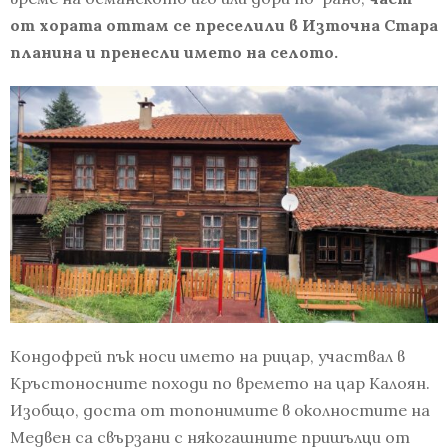
от хората оттам се преселили в Източна Стара
планина и пренесли името на селото.
Кондофрей пък носи името на рицар, участвал в
Кръстоносните походи по времето на цар Калоян.
Изобщо, доста от топонимите в околностите на
Медвен са свързани с някогашните пришълци от