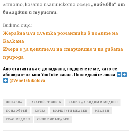
лятото, когато планинското селце
„набъбва“ от
виладжии и туристи.
Вижте още:
Жеравна или глътка романтика в полите на
Балкана
Ичера е за ценители на старините и на дивата
природа
Ако статията ви е допаднала, подкрепете ме, като се
абонирате за моя YouTube канал. Последвайте линка
@VenetaNikolova
ЖЕРАВНА
ЗАХАРИЙ СТОЯНОВ
КАКВО ДА ВИДИМ В МЕДВЕН
КОНДОФРЕЙ
КОТЕЛ
МАРШРУТИ МЕДВЕН
МЕДВЕН
СЕЛО МЕДВЕН
СИНИ ВИР МЕДВЕН