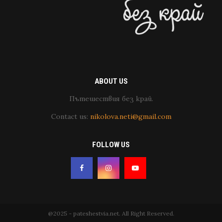
ABOUT US
Пътешествия без край.
Contact us:
nikolova.neti@gmail.com
FOLLOW US
@2025 - pateshestvia.net. All Right Reserved.