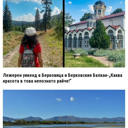
Лежерен уикенд в Берковица и Берковския Балкан-„Каква
красота в това непознато райче!“