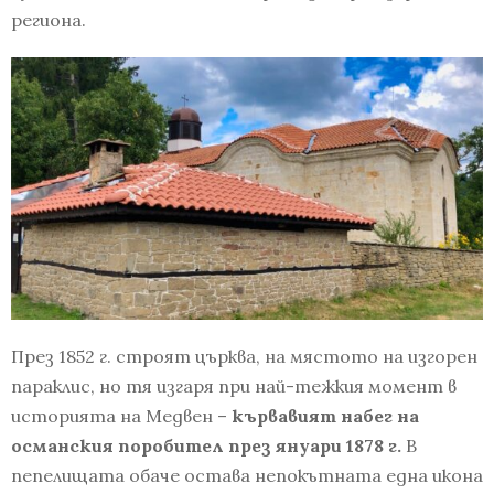
региона.
През 1852 г. строят църква, на мястото на изгорен
параклис, но тя изгаря при най-тежкия момент в
историята на Медвен –
кървавият набег на
османския поробител през януари 1878 г.
В
пепелищата обаче остава непокътната една икона