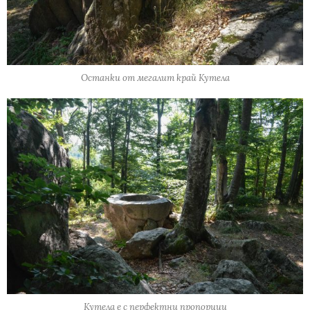
Останки от мегалит край Кутела
Кутела е с перфектни пропорции