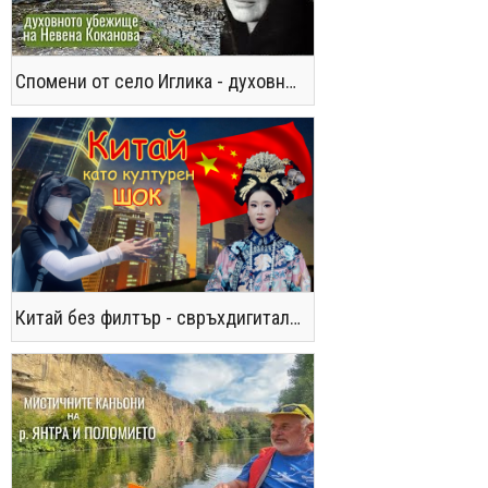
Спомени от село Иглика - духовното убежище на Невена Коканова
Китай без филтър - свръхдигитален, магнетичен, парадоксален