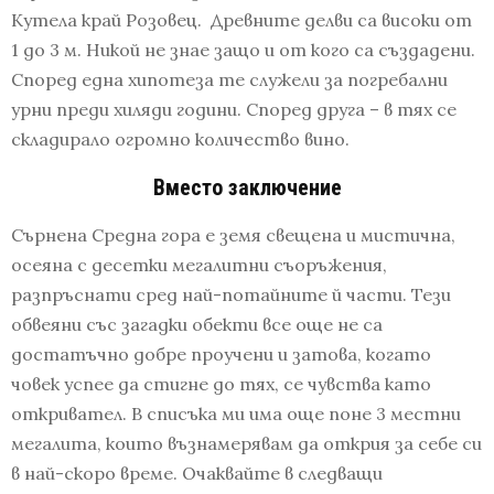
Кутела край Розовец. Древните делви са високи от
1 до 3 м. Никой не знае защо и от кого са създадени.
Според една хипотеза те служели за погребални
урни преди хиляди години. Според друга – в тях се
складирало огромно количество вино.
Вместо заключение
Сърнена Средна гора е земя свещена и мистична,
осеяна с десетки мегалитни съоръжения,
разпръснати сред най-потайните й части. Тези
обвеяни със загадки обекти все още не са
достатъчно добре проучени и затова, когато
човек успее да стигне до тях, се чувства като
откривател. В списъка ми има още поне 3 местни
мегалита, които възнамерявам да открия за себе си
в най-скоро време. Очаквайте в следващи