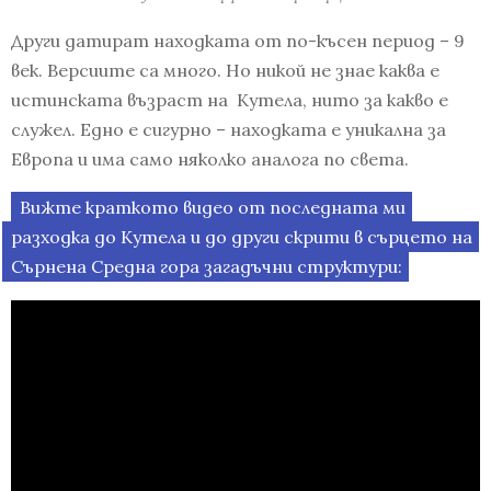
Други датират находката от по-късен период – 9
век. Версиите са много. Но никой не знае каква е
истинската възраст на Кутела, нито за какво е
служел. Едно е сигурно – находката е уникална за
Европа и има само няколко аналога по света.
Вижте краткото видео от последната ми
разходка до Кутела и до други скрити в сърцето на
Сърнена Средна гора загадъчни структури: