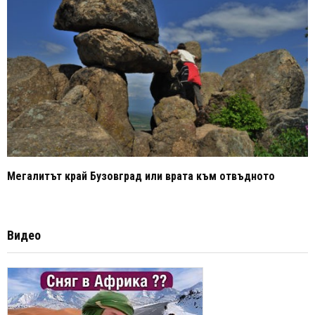
Мегалитът край Бузовград или врата към отвъдното
Видео