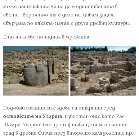
може нашенската чаша да е единствената в
света. Вероятно тя е дело на цивилизация,
свързана по някакъв начин с други древни култури.
Ето на какво попаднах в мрежата:
Подобни гигантски съдове са открити сред
останките на Угарит,
известен още като Рас-
Шамра. Угарит бил процъфтяващ космополитен
град в древна Сирия през второто хилядолетие пр.