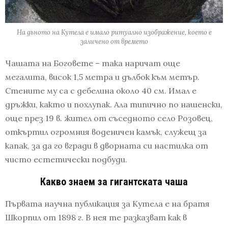
На дъното на Кутела е имало ритуално изображение, което е
заличено от времето
Чашата на Боговете – така наричат още
мегалита, висок 1,5 метра и дълбок към метър.
Стените му са с дебелина около 40 см. Имал е
дръжки, както и похлупак. Ала типично по нашенски,
още през 19 в. жител от съседното село Розовец,
откъртил огромния воденичен камък, служещ за
капак, за да го вгради в дворната си настилка от
чисто естетически подбуди.
Какво знаем за гигантската чаша
Първата научна публикация за Кутела е на братя
Шкорпил от 1898 г. В нея те разказват как в