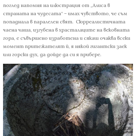
поглед напомня на илюстрация от „Алиса в
страната на чудесата“ – имах чувството, че съм
попаднала в паралелен свят. Сюрреалистичната
чаена чаша, изгубена в храсталаците на вековната
гора, е съвършено изработена и сякаш очаква всеки
момент притежателят й, я някой гигантски заек
или горски дух, да дойде да си я прибере.