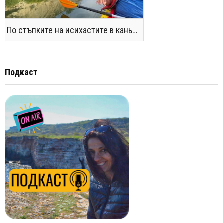
По стъпките на исихастите в каньоните на р. Янтра и Поломието
Подкаст