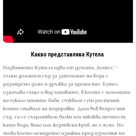
Какво представлява Кутела
Названието Кутела идва от думата „котел“ –
голям домашен съд за затопляне на вода с
разширено дъно и дръжка за пренасяне. Кутел
означава също и вид ханаванче, в което с помощта
на чукало нашите баби счуквали сухи растения,
които ставали на подправки. Дали във въпросния
съд са се съхранявали билки или някаква течност,
като вода, вино или жертвена кръв, не е ясно. Но
това което ненадейно изникна пред изумения ми