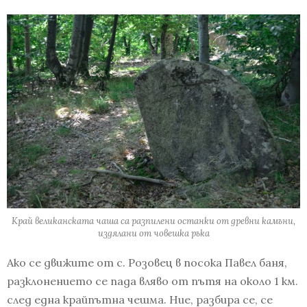
Край великанската чаша са разпилени останки от древни камъни,
издялани от човешка ръка
Ако се движите от с. Розовец в посока Павел баня,
разклонението се пада вляво от пътя на около 1 км.
след една крайпътна чешма. Ние, разбира се, се