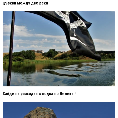
църкви между две реки
Хайде на разходка с лодка по Велека !