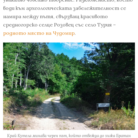
води към археологическата забележителност се
намира между пътя, свързващ красивото
средногорско селце Розовец със село Турия –
родното място на Чудомир
.
Край Кутела минава черен път, който отвежда до хижа Братан