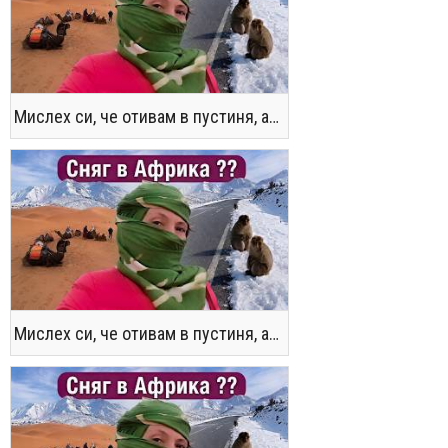
Мислех си, че отивам в пустиня, а се озовах в снега !! / Not the Morocco You Know
Мислех си, че отивам в пустиня, а се озовах в снега !! / Not the Morocco You Know