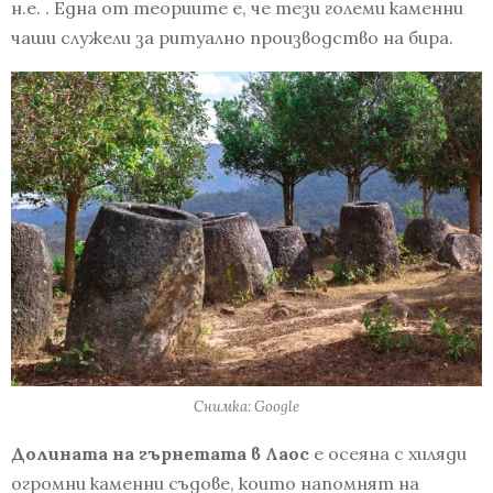
н.е. . Една от теориите е, че тези големи каменни
чаши служели за ритуално производство на бира.
Снимка: Google
Долината на гърнетата в Лаос
е осеяна с хиляди
огромни каменни съдове, които напомнят на