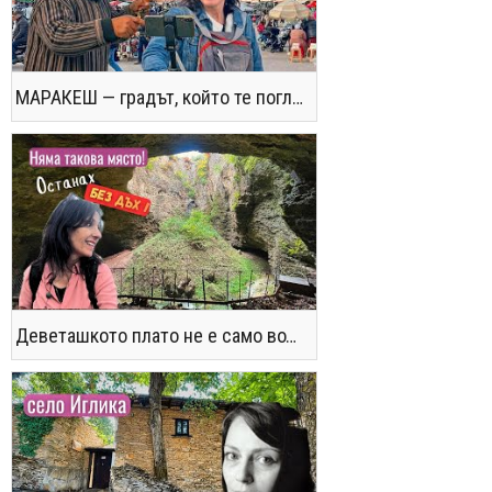
МАРАКЕШ — градът, който те поглъща без предупреждение
Деветашкото плато не е само водопади и пещери - последвайте ме!