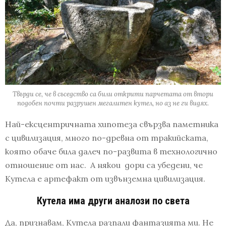
Твърди се, че в съседство са били открити парчетата от втори
подобен почти разрушен мегалитен кутел, но аз не ги видях.
Най-ексцентричната хипотеза свързва паметника
с цивилизация, много по-древна от тракийската,
която обаче била далеч по-развита в технологично
отношение от нас. А някои дори са убедени, че
Кутела е артефакт от извънземна цивилизация.
Кутела има други аналози по света
Да, признавам, Кутела разпали фантазията ми. Не