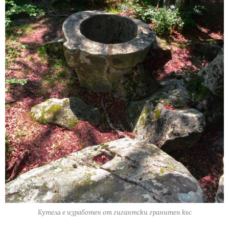
Кутела е изработен от гигантски гранитен къс