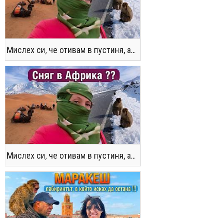
Мислех си, че отивам в пустиня, а се озовах в снега !! / Not the Morocco You Know
Мислех си, че отивам в пустиня, а се озовах в снега !! / Not the Morocco You Know