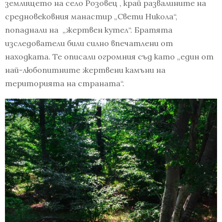
землището на село Розовец , край развалините на
средновековния манастир „Свети Никола“,
попаднали на „жертвен кутел“. Братята
изследователи били силно впечатлени от
находката. Те описали огромния съд като „един от
най-любопитните жертвени камъни на
територията на страната“.