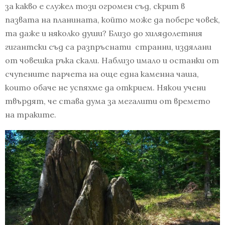
за какво е служел този огромен съд, скрит в
пазвата на планината, който може да побере човек,
та даже и няколко души? Близо до хилядолетния
гигантски съд са разпръснати странни, издялани
от човешка ръка скали. Наблизо имало и останки от
счупените парчета на още една каменна чаша,
които обаче не успяхме да открием. Някои учени
твърдят, че става дума за мегалити от времето
на траките.