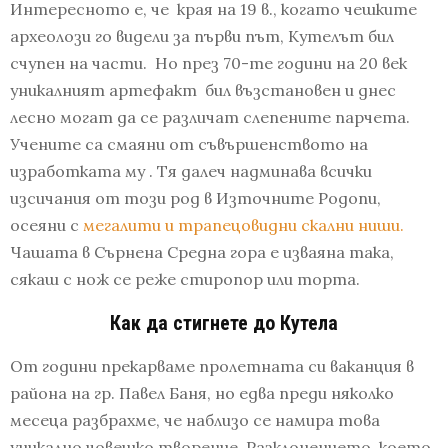
Интересното е, че края на 19 в., когато чешките
археолози го видели за първи път, Кутелът бил
счупен на части. Но през 70-те години на 20 век
уникалният артефакт бил възстановен и днес
лесно могат да се различат слепените парчета.
Учените са смаяни от съвършенството на
изработката му . Тя далеч надминава всички
изсичания от този род в Източните Родопи,
осеяни с
мегалити и трапецовидни скални ниши.
Чашата в Сърнена Средна гора е изваяна така,
сякаш с нож се реже стиропор или торта.
Как да стигнете до Кутела
От години прекарваме пролетната си ваканция в
района на гр. Павел Баня, но едва преди няколко
месеца разбрахме, че наблизо се намира това
уникално човешко творение. Разклонението, което