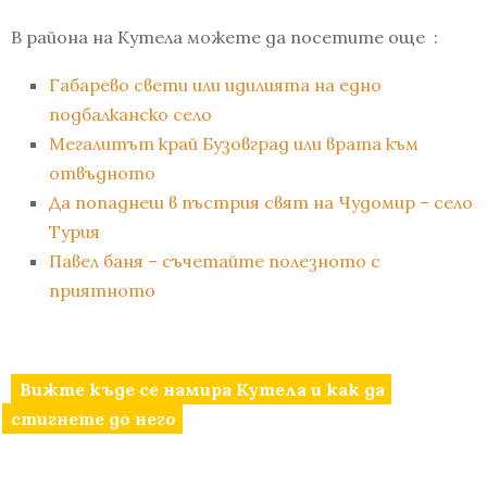
В района на Кутела можете да посетите още :
Габарево свети или идилията на едно
подбалканско село
Мегалитът край Бузовград или врата към
отвъдното
Да попаднеш в пъстрия свят на Чудомир – село
Турия
Павел баня – съчетайте полезното с
приятното
Вижте къде се намира Кутела и как да
стигнете до него