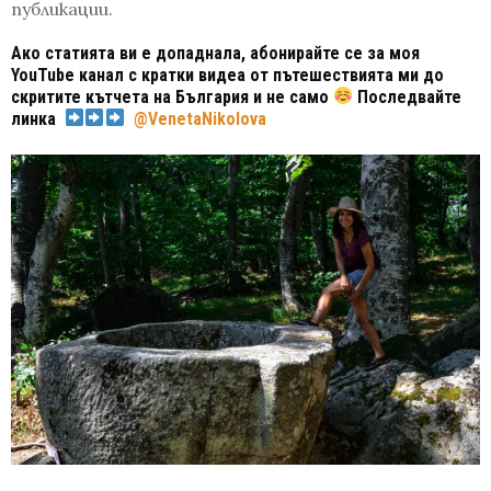
публикации.
Ако статията ви е допаднала, абонирайте се за моя
YouTube канал с кратки видеа от пътешествията ми до
скритите кътчета на България и не само
Последвайте
линка
@VenetaNikolova