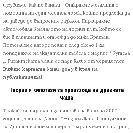
изгубихме, както винаги ! Открихме мегалита с
помощта на един местен човек, който предложи да
ни заведе до въпросния разклон. Паркирахме
автомобила в началото на черния път, който се
вие в планината и отвежда до хижа Братан.
Потеглихме нагоре пеша и след около 1 км.
попаднахме на указателна табела с надпис “ Кутела
„. Гигантската чаша се пада вляво от черния път.
Вижте картата в най-долу в края на
публикацията!
Теории и хипотези за произхода на древната
чаша
Тракийска шарапана за направа на вино на 3000
години, „чаша на Дионис“ – използвана в ритуалите
на Дионисиевите мистерии, съд за мелене на зърно,