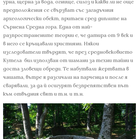
урна, щерна за вода, огнище, силоз и какви ли не още
предположения се свързват със загадъчния
археологически обект, притаен сред диплите на
Сърнена Средна гора. Една от най-
разпространените теории е, че датира от 9 век и
в него се кръщавали християни. Някои
изследователи твърдят, че през средновековието
Кутела бил използван от шамани за техни тайни и
доста зловещи обреди. Те набутвали жертвата в
чашата, вътре я разсичали на парченца и после я
сварявали, за да й осигурят безпрепятствен път
към отвъдния свят и т.н. и т.н.