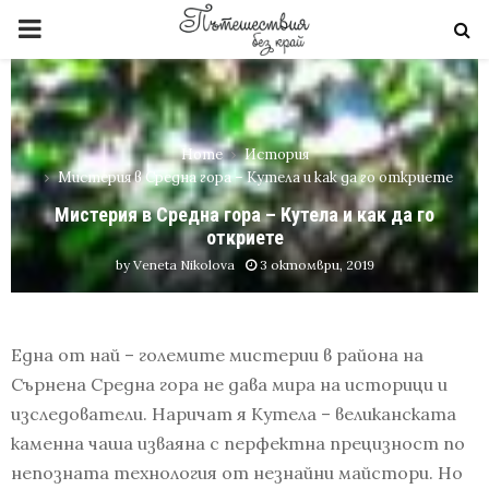
PRIMARY
MENU
Home
История
Мистерия в Средна гора – Кутела и как да го откриете
Мистерия в Средна гора – Кутела и как да го
откриете
by
Veneta Nikolova
3 октомври, 2019
Една от най – големите мистерии в района на
Сърнена Средна гора не дава мира на историци и
изследователи. Наричат я Кутела – великанската
каменна чаша изваяна с перфектна прецизност по
непозната технология от незнайни майстори. Но