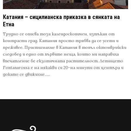
Катания – сицилианска приказка в сянката на
Етна
Трудно се описва този калеидоскопичен, изтъкан от
контрасти град. Катания просто трябва да се усети и
преживее. Пристигнахме в Катания в топъл октомврийски
следобед и едно от първите неща, които ми направиха
впечатление бе екзотичната растителност. Летището
Fontanarossa е на някакви си 20-на минути от центъра и
докато се движихме......