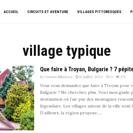
ACCUEIL
CIRCUITS ET AVENTURE
VILLAGES PITTORESQUES
P
village typique
Que faire à Troyan, Bulgarie ? 7 pépi
by
Veneta Nikolova
12 juillet, 2022
0
371
Vous vous demandez que faire à Troyan pour 
Bulgarie ? Ne cherchez plus. Voici mon guide 
destination où l’air pur des montagnes renco
légendaire. Les villages autour de la ville sont l
D’ailleurs, la région propose......