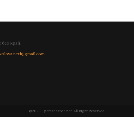
без край.
kolova.neti@gmail.com
@2025 - pateshestvia.net. All Right Reserved.