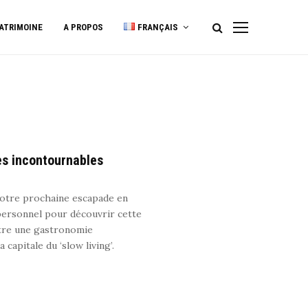
ATRIMOINE
A PROPOS
FRANÇAIS
tes incontournables
votre prochaine escapade en
personnel pour découvrir cette
ntre une gastronomie
a capitale du ‘slow living’.