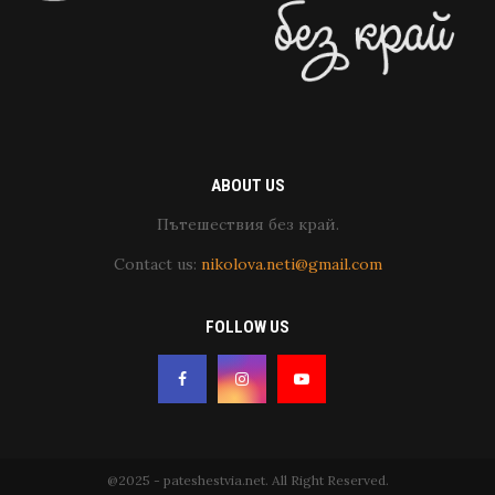
ABOUT US
Пътешествия без край.
Contact us:
nikolova.neti@gmail.com
FOLLOW US
@2025 - pateshestvia.net. All Right Reserved.