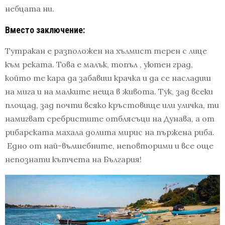
небцата ни.
Вместо заключение:
Тутракан е разположен на хълмист терен с лице
към реката. Това е малък, топъл , уютен град,
който те кара да забавиш крачка и да се насладиш
на мига и на малките неща в живота. Тук, зад всеки
площад, зад почти всяко кръстовище или уличка, ти
намигват сребристите отблясъци на Дунава, а от
рибарската махала долита мирис на пържена риба.
Едно от най-вълшебните, неповторими и все още
непознати кътчета на България!