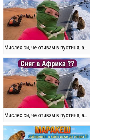
Мислех си, че отивам в пустиня, а се озовах в снега !! / Not the Morocco You Know
Мислех си, че отивам в пустиня, а се озовах в снега !! / Not the Morocco You Know