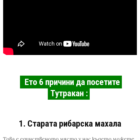
Ето 6 причини да посетите
Тутракан :
1. Старата рибарска махала
Това е единственото място у нас където можете