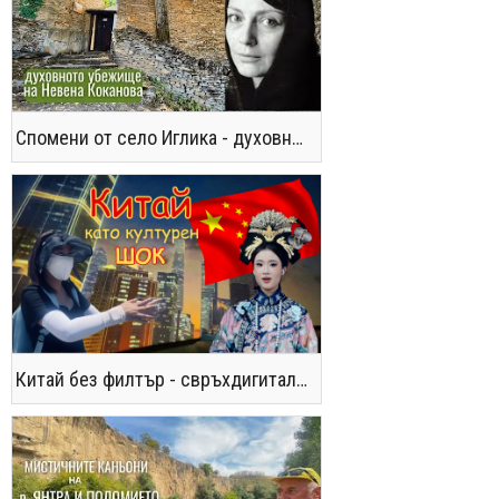
Спомени от село Иглика - духовното убежище на Невена Коканова
Китай без филтър - свръхдигитален, магнетичен, парадоксален