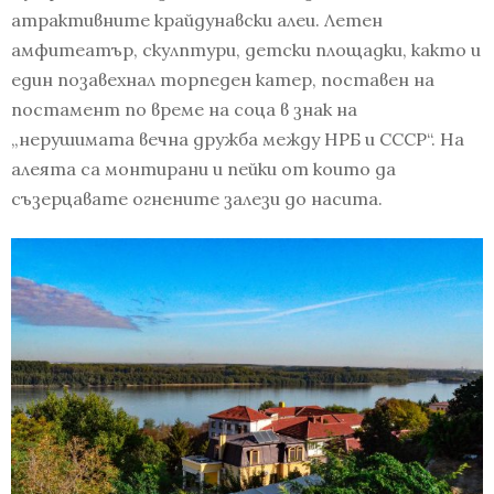
атрактивните крайдунавски алеи. Летен
амфитеатър, скулптури, детски площадки, както и
един позавехнал торпеден катер, поставен на
постамент по време на соца в знак на
„нерушимата вечна дружба между НРБ и СССР“. На
алеята са монтирани и пейки от които да
съзерцавате огнените залези до насита.