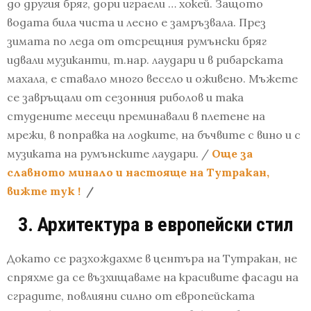
до другия бряг, дори играели … хокей. Защото
водата била чиста и лесно е замръзвала. През
зимата по леда от отсрещния румънски бряг
идвали музиканти, т.нар. лаудари и в рибарската
махала, е ставало много весело и оживено. Мъжете
се завръщали от сезонния риболов и така
студените месеци преминавали в плетене на
мрежи, в поправка на лодките, на бъчвите с вино и с
музиката на румънските лаудари. /
Още за
славното минало и настояще на Тутракан,
вижте тук !
/
3. Архитектура в европейски стил
Докато се разхождахме в центъра на Тутракан, не
спряхме да се възхищаваме на красивите фасади на
сградите, повлияни силно от европейската