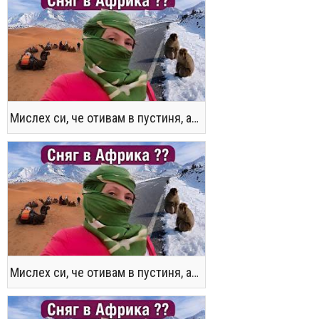
Мислех си, че отивам в пустиня, а се озовах в снега !! / Not the Morocco You Know
Мислех си, че отивам в пустиня, а се озовах в снега !! / Not the Morocco You Know