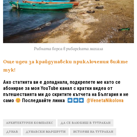
Рибната борса в рибарската махала
Още идеи за крайдунавски приключения вижте
тук!
Ако статията ви е допаднала, подкрепете ме като се
абонирае за моя YouTube канал с кратки видеа от
пътешествията ми до скритите кътчета на България и не
само
Последвайте линка
@VenetaNikolova
АРХИТЕКТУРЕН КОМПЛЕКС
ДА СЕ ВЛЮБИШ В ТУТРАКАН
ДУНАВ
ДУНАВСКИ МАРШРУТИ
ИСТОРИЯ НА ТУТРАКАН