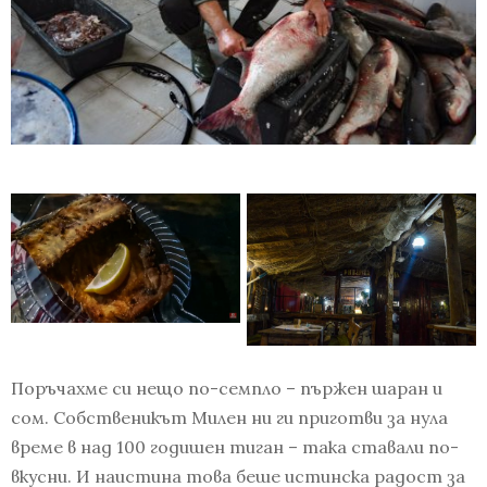
Поръчахме си нещо по-семпло – пържен шаран и
сом. Собственикът Милен ни ги приготви за нула
време в над 100 годишен тиган – така ставали по-
вкусни. И наистина това беше истинска радост за