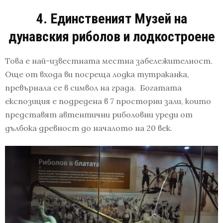
4. Единственият Музей на
дунавския риболов и лодкостроен
e
Това е най-известната местна забележителност.
Още от входа ви посреща лодка тутраканка,
превърнала се в символ на града. Богатата
експозиция е подредена в 7 просторни зали, които
представят автентични риболовни уреди от
дълбока древност до началото на 20 век.