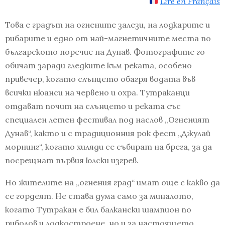
Lire en Français
Това е градът на огнените залези, на лодкарите и
рибарите и едно от най-магнетичните места по
българското поречие на Дунав. Фотографите го
обичат заради гледките към реката, особено
привечер, когато слънцето обагря водата във
всички нюанси на червено и охра. Тутраканци
отдават почит на слънцето и реката със
специален летен фестивал под наслов „Огненият
Дунав“, както и с традиционния рок фест „Джулай
морнинг“, когато хиляди се събират на брега, за да
посрещнат първия юлски изгрев.
Но жителите на „огнения град“ имат още с какво да
се гордеят. Не става дума само за миналото,
когато Тутракан е бил балкански шампион по
риболов и лодкостроене, но и за настоящето.