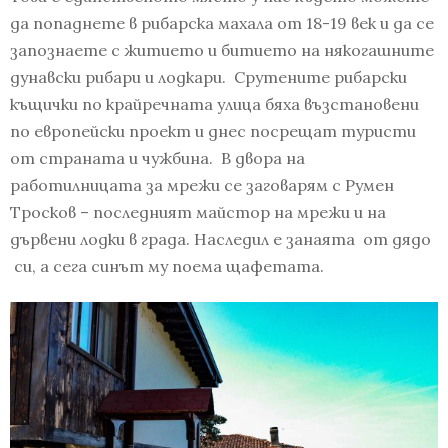
да попаднете в рибарска махала от 18-19 век и да се
запознаете с житието и битието на някогашните
дунавски рибари и лодкари. Срутените рибарски
къщички по крайречната улица бяха възстановени
по европейски проект и днес посрещат туристи
от страната и чужбина. В двора на
работилницата за мрежи се заговарям с Румен
Тросков – последният майстор на мрежи и на
дървени лодки в града. Наследил е занаята от дядо
си, а сега синът му поема щафетата.