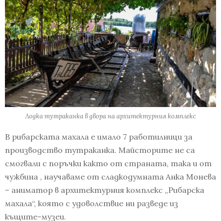
Лодка тутраканка в двора на архитектурния комплекс
В рибарската махала е имало 7 работилници за
производство тутраканка. Майсторите не са
смогвали с поръчки както от страната, така и от
чужбина , научаваме от сладкодумната Анка Монева
– аниматор в архитектурния комплекс „Рибарска
махала“, която с удоволствие ни разведе из
къщите-музеи.