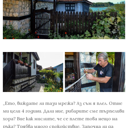
„Ето, виждате ли тази мрежа? Аз съм я плел. Отне
ми цели 4 години. Дали ние, рибарите сме търпеливи
хора? Вие как мислите, че се плете това нещо на
ръка? Трябва много спокойствие. Започна ли да