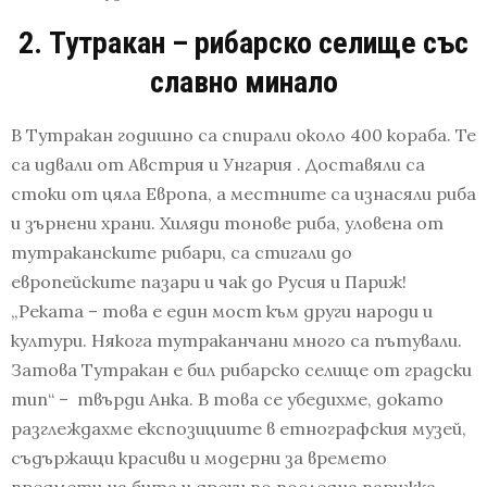
2. Тутракан – рибарско селище със
славно минало
В Тутракан годишно са спирали около 400 кораба. Те
са идвали от Австрия и Унгария . Доставяли са
стоки от цяла Европа, а местните са изнасяли риба
и зърнени храни. Хиляди тонове риба, уловена от
тутраканските рибари, са стигали до
европейските пазари и чак до Русия и Париж!
„Реката – това е един мост към други народи и
култури. Някога тутраканчани много са пътували.
Затова Тутракан е бил рибарско селище от градски
тип“ – твърди Анка. В това се убедихме, докато
разглеждахме експозициите в етнографския музей,
съдържащи красиви и модерни за времето