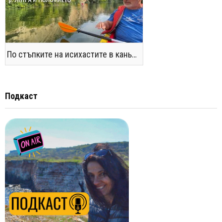
По стъпките на исихастите в каньоните на р. Янтра и Поломието
Подкаст