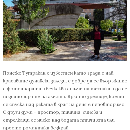
Понеже Тутракан е известен като града с най-
красивите дунавски залези, е добре да се въоръжите
с фотоапарати и всякаква снимачна техника и да се
позиционирате на алеята. Яркото зрелище, което
се спуска над реката в края на деня е неповторимо.
С други думи – простор, тишина, синева и
стрелкащи се ниско над водата птичи ята или
просто романтика безкрай.