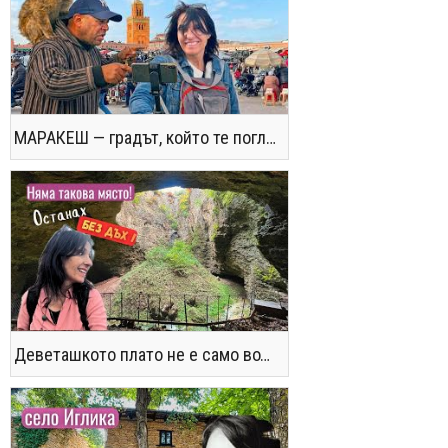
МАРАКЕШ — градът, който те поглъща без предупреждение
Деветашкото плато не е само водопади и пещери - последвайте ме!