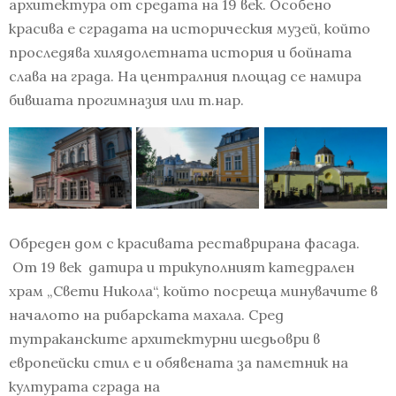
архитектура от средата на 19 век. Особено
красива е сградата на историческия музей, който
проследява хилядолетната история и бойната
слава на града. На централния площад се намира
бившата прогимназия или т.нар.
Обреден дом с красивата реставрирана фасада.
От 19 век датира и трикуполният катедрален
храм „Свети Никола“, който посреща минувачите в
началото на рибарската махала. Сред
тутраканските архитектурни шедьоври в
европейски стил е и обявената за паметник на
културата сграда на