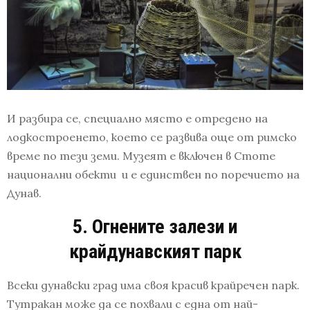
И разбира се, специално място е отредено на
лодкостроенето, което се развива още от римско
време по тези земи. Музеят е включен в Стоте
национални обекти и е единствен по поречието на
Дунав.
5. Огнените залези и
крайдунавският парк
Всеки дунавски град има своя красив крайречен парк.
Тутракан може да се похвали с една от най-