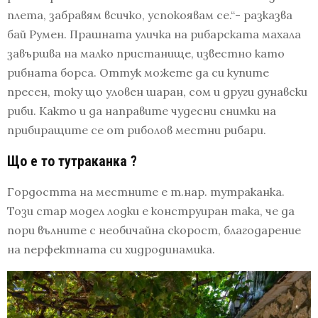
плета, забравям всичко, успокоявам се.“- разказва
бай Румен. Прашната уличка на рибарската махала
завършва на малко пристанище, известно като
рибната борса. Оттук можете да си купите
пресен, току що уловен шаран, сом и други дунавски
риби. Както и да направите чудесни снимки на
прибиращите се от риболов местни рибари.
Що е то тутраканка ?
Гордостта на местните е т.нар. тутраканка.
Този стар модел лодки е конструиран така, че да
пори вълните с необичайна скорост, благодарение
на перфектната си хидродинамика.