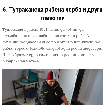
6. Тутраканска рибена чорба и други
глезотии
Тутраканци знаят 1001 начин да ловят, да
осоляват, да съхраняват и да готвят риба. В
тукашните заведения се приготвят най-вкусните
рибни чорби и всякакви сладководни рибни шедьоври.
Ние избрахме едно симпатично ресторантче в
рибарската махала.