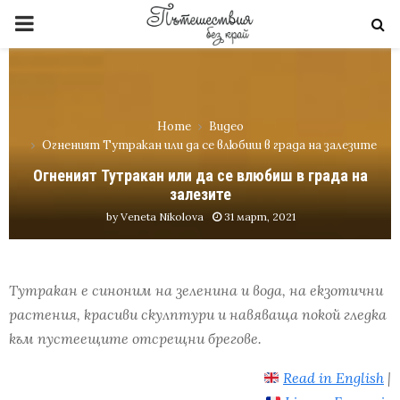
PRIMARY
MENU
Home
Видео
Огненият Тутракан или да се влюбиш в града на залезите
Огненият Тутракан или да се влюбиш в града на
залезите
by
Veneta Nikolova
31 март, 2021
Тутракан е синоним на зеленина и вода, на екзотични
растения, красиви скулптури и навяваща покой гледка
към пустеещите отсрещни брегове.
Read in English
|