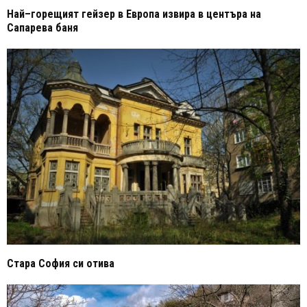
Най–горещият гейзер в Европа извира в центъра на
Сапарева баня
Стара София си отива