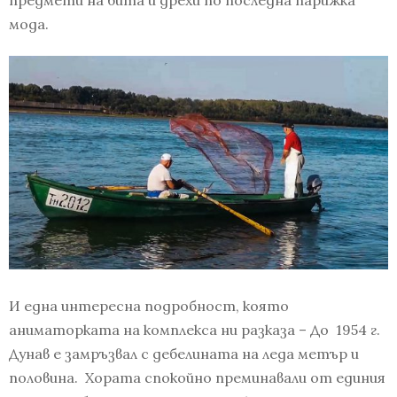
предмети на бита и дрехи по последна парижка
мода.
И една интересна подробност, която
аниматорката на комплекса ни разказа – До 1954 г.
Дунав е замръзвал с дебелината на леда метър и
половина. Хората спокойно преминавали от единия