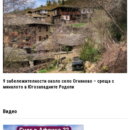
9 забележителности около село Огняново – среща с
миналото в Югозападните Родопи
Видео