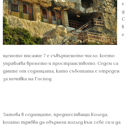
е
д
С
в
е
щеното писание 7 е съвършеното число, което
управлява времето и пространството.
Седем са
дните от седмицата, като съботата е отреден
за почивка на Господ.
Затова в седмиците, предшестващи Коледа,
когато трябва да обърнеш поглед към себе си и да