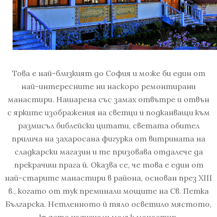
Това е най-близкият до София и може би един от
най-интересните ни наскоро ремонтирани
манастири. Нашарена със замах отвътре и отвън
с ярките изображения на светци и подканващи към
размисъл библейски цитати, светата обител
прилича на захаросана фигурка от витрината на
сладкарски магазин и те призовава отдалече да
прекрачиш прага й. Оказва се, че това е един от
най-старите манастири в района, основан през XIII
в., когато от тук преминали мощите на Св. Петка
Българска. Нетленното й тяло осветило мястото,
където издигнали малък манастир.