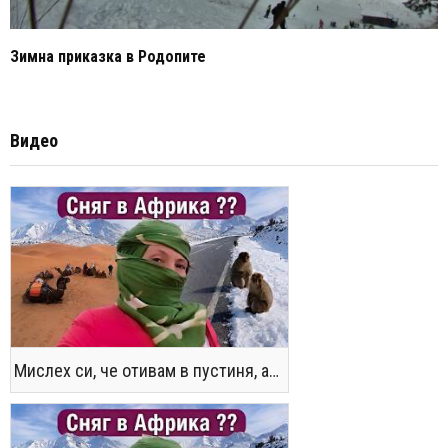
Зимна приказка в Родопите
Видео
Мислех си, че отивам в пустиня, а се озовах в снега !! / Not the Morocco You Know