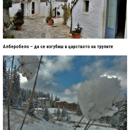
Алберобело – да се изгубиш в царството на трулите