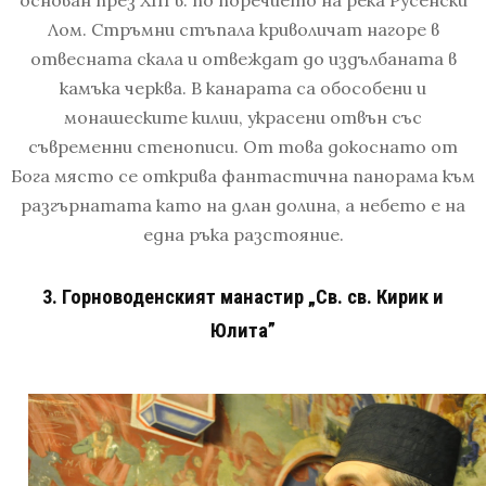
Лом. Стръмни стъпала криволичат нагоре в
отвесната скала и отвеждат до издълбаната в
камъка черква. В канарата са обособени и
монашеските килии, украсени отвън със
съвременни стенописи. От това докоснато от
Бога място се открива фантастична панорама към
разгърнатата като на длан долина, а небето е на
една ръка разстояние.
3. Горноводенският манастир „Св. св. Кирик и
Юлита”