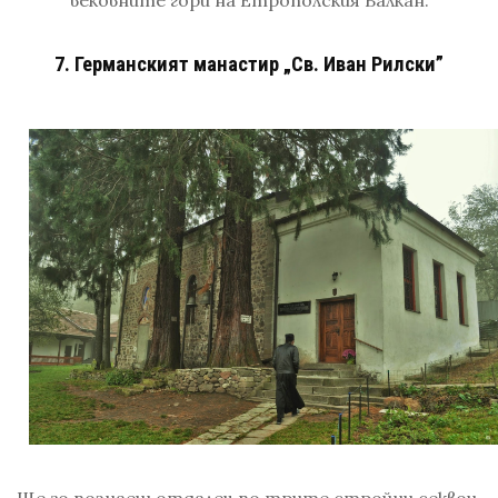
7. Германският манастир „Св. Иван Рилски”
Ще го познаеш отдалеч по трите стройни секвои,