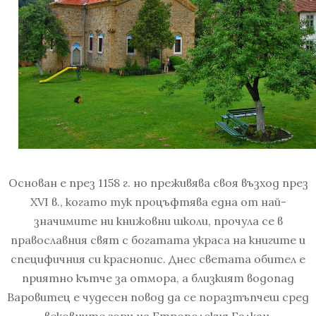
Основан е през 1158 г. но преживява своя възход през
XVI в., когато тук процъфтява една от най-
значимите ни книжовни школи, прочула се в
православния свят с богатата украса на книгите и
специфичния си краснопис. Днес светата обител е
приятно кътче за отмора, а близкият водопад
Варовитец е чудесен повод да се поразтъпчеш сред
вековните гори на Етрополския Балкан.