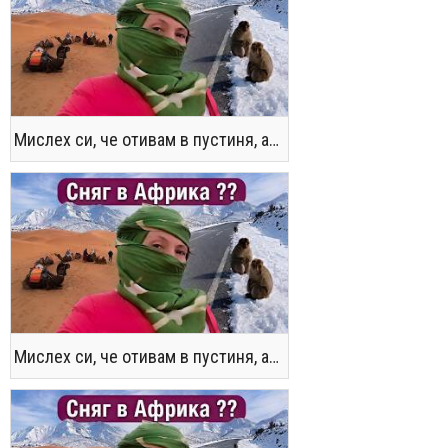
Мислех си, че отивам в пустиня, а се озовах в снега !! / Not the Morocco You Know
Мислех си, че отивам в пустиня, а се озовах в снега !! / Not the Morocco You Know