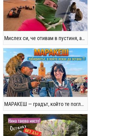
Мислех си, че отивам в пустиня, а се озовах в снега !! / Not the Morocco You Know
МАРАКЕШ — градът, който те поглъща без предупреждение