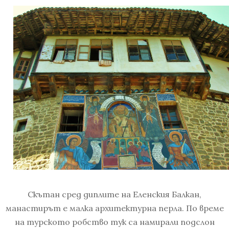
Скътан сред диплите на Еленския Балкан,
манастирът е малка архитектурна перла. По време
на турското робство тук са намирали подслон