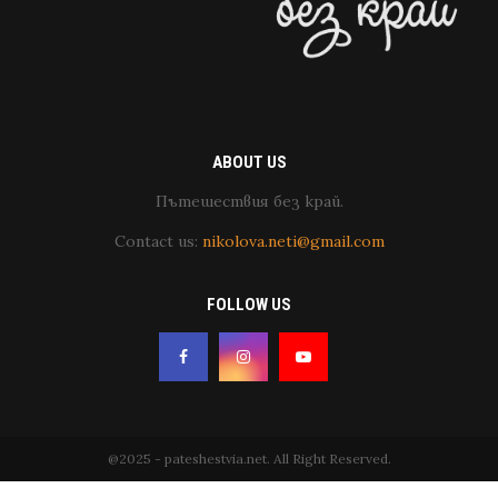
ABOUT US
Пътешествия без край.
Contact us:
nikolova.neti@gmail.com
FOLLOW US
@2025 - pateshestvia.net. All Right Reserved.