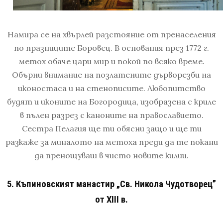
Намира се на хвърлей разстояние от пренаселения
по празниците Боровец. В основания през 1772 г.
метох обаче цари мир и покой по всяко време.
Обърни внимание на позлатените дърворезби на
иконостаса и на стенописите. Любопитство
будят и иконите на Богородица, изобразена с криле
в пълен разрез с каноните на православието.
Сестра Пелагия ще ти обясни защо и ще ти
разкаже за миналото на метоха преди да те покани
да пренощуваш в чисто новите килии.
5. Къпиновският манастир „Св. Никола Чудотворец”
от XIII в.