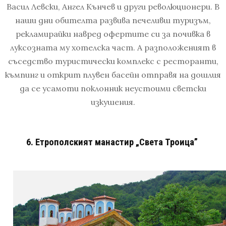
Васил Левски, Ангел Кънчев и други революционери. В
наши дни обителта развива печеливш туризъм,
рекламирайки навред офертите си за почивка в
луксозната му хотелска част. А разположеният в
съседство туристически комплекс с ресторанти,
къмпинг и открит плувен басейн отправя на дошлия
да се усамоти поклонник неустоими светски
изкушения.
6. Етрополският манастир „Света Троица”