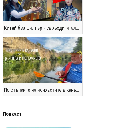
Китай без филтър - свръхдигитален, магнетичен, парадоксален
По стъпките на исихастите в каньоните на р. Янтра и Поломието
Подкаст