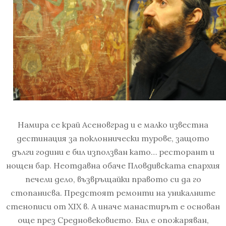
Намира се край Асеновград и е малко известна
дестинация за поклоннически турове, защото
дълги години е бил използван като… ресторант и
нощен бар. Неотдавна обаче Пловдивската епархия
печели дело, възвръщайки правото си да го
стопанисва. Предстоят ремонти на уникалните
стенописи от XIX в. А иначе манастирът е основан
още през Средновековието. Бил е опожаряван,