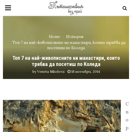
PRIMARY
MENU
Home
История
Топ 7 на най-живописните ни манастири, които трябва да
посетиш по Коледа
Топ 7 на най-живописните ни манастири, които
трябва да посетиш по Коледа
by
Veneta Nikolova
18 ноември, 2014
С
п
о
р