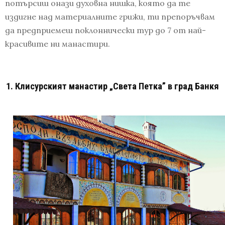
потърсиш онази духовна нишка, която да те
издигне над материалните грижи, ти препоръчвам
да предприемеш поклоннически тур до 7 от най-
красивите ни манастири.
1. Клисурският манастир „Света Петка” в град Банкя