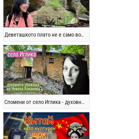
Деветашкото плато не е само водопади и пещери - последвайте ме!
Спомени от село Иглика - духовното убежище на Невена Коканова