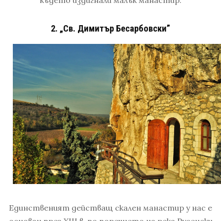
2. „Св. Димитър Бесарбовски”
Единственият действащ скален манастир у нас е
основан през XIII в. по поречието на река Русенски