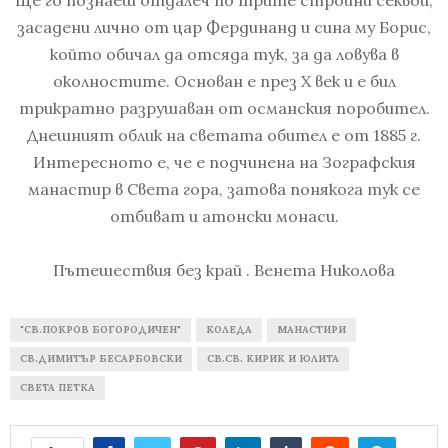
засадени лично от цар Фердинанд и сина му Борис,
който обичал да отсяда тук, за да ловува в
околностите. Основан е през X век и е бил
трикратно разрушаван от османския поробител.
Днешният облик на светата обител е от 1885 г.
Интересното е, че е подчинена на Зографския
манастир в Света гора, затова понякога тук се
отбиват и атонски монаси.
Пътешествия без край . Венета Николова
"СВ.ПОКРОВ БОГОРОДИЧЕН"
КОЛЕДА
МАНАСТИРИ
СВ.ДИМИТЪР БЕСАРБОВСКИ
СВ.СВ. КИРИК И ЮЛИТА
СВЕТА ПЕТКА