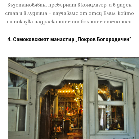
възстановяван, превърнат в концлагер, а в даден
етап и в лудница – научаваме от отец Емил, който
ни показва надрасканите от болните стенописи.
4. Самоковският манастир „Покров Богородичен”