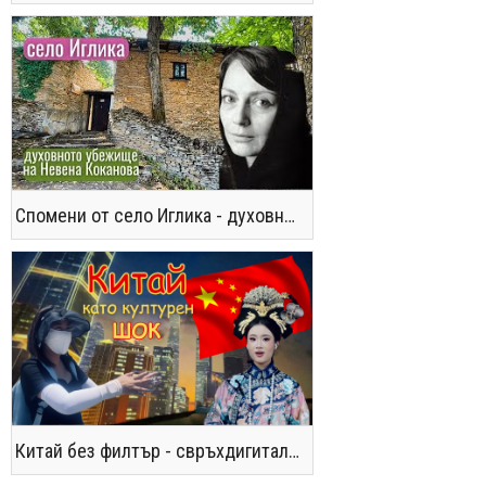
Спомени от село Иглика - духовното убежище на Невена Коканова
Китай без филтър - свръхдигитален, магнетичен, парадоксален