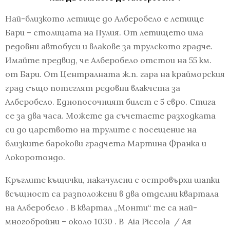
Най-близкото летище до Алберобело е летище
Бари – столицата на Пулия. От летището има
редовни автобуси и влакове за трулското градче.
Имайте предвид, че Алберобело отстои на 55 км.
от Бари. От Централната ж.п. гара на крайморския
град също потеглят редовни влакчета за
Алберобело. Еднопосочният билет е 5 евро. Стига
се за два часа. Можете да съчетаете разходката
си до царството на трулите с посещение на
близките барокови градчета Мартина Франка и
Локоротондо.
Кръглите къщички, накачулени с островърхи шапки
всъщност са разположени в два отделни квартала
на Алберобело . В квартал „Монти“ те са най-
многобройни – около 1030 . В Aia Piccola / Ая