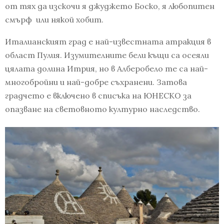
от тях да изскочи я джуджето Боско, я любопитен
смърф или някой хобит.
Италианският град е най-известната атракция в
област Пулия. Изумителните бели къщи са осеяли
цялата долина Итрия, но в Алберобело те са най-
многобройни и най-добре съхранени. Затова
градчето е включено в списъка на ЮНЕСКО за
опазване на световното културно наследство.