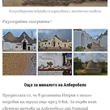
Конусовидните покриви са изрисувани с мистични символи
Разгледайте галерията !
Още за миналото на Алберобело
Предполага се, че в долината Итрия е имало
подобия на трули още през 9 век. За първи път
светът научава за Алберобело от National