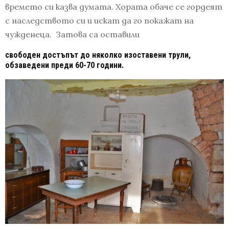
времето си казва думата. Хората обаче се гордеят
с наследството си и искат да го покажат на
чужденеца. Затова са оставили
свободен достъпът до няколко изоставени трули,
обзаведени преди 60-70 години.