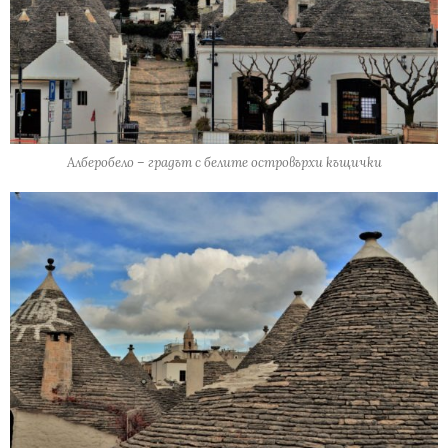
Алберобело – градът с белите островърхи къщички