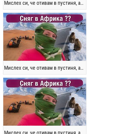
Мислех си, че отивам в пустиня, а се озовах в снега !! / Not the Morocco You Know
Мислех си, че отивам в пустиня, а се озовах в снега !! / Not the Morocco You Know
Мислех си, че отивам в пустиня, а се озовах в снега !! / Not the Morocco You Know