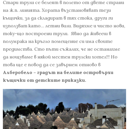
Стари трули се белеят в полето от двете страни
на ж.п. линията. Хората възстановяват тези
къщички, за да складират в тях стока, други ги
използват като… летни вили. Видяхме и чисто нови,
току-що построени трули. Явно да живееш в
полумрака на кръгло помещение си има своите
предимства. Сто пъти съжалих, че не останахме
да нощуваме в някой местен трулски хотел!!! Но
това ще е повод да се завърнем отново в
Алберобело – градът на белите островърхи
къщички от детските приказки.