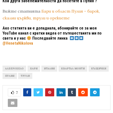
Кои други забележителности да посетите в Пулия ?
Вижте статията
Бари и област Пулия – барок,
скални църкви, трули и орекиете
Ако статията ви е допаднала, абонирайте се за моя
YouTube канал с кратки видеа от пътешествията ми по
света и у нас
Последвайте линка
@VenetaNikolova
АЛБЕРОБЕЛО
БАРИ
ИТАЛИЯ
КВАРТАЛ МОНТИ
КЪЩИЧКИ
ПУЛИЯ
ТРУЛИ
7