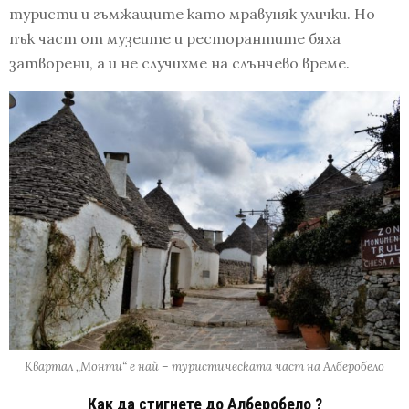
туристи и гъмжащите като мравуняк улички. Но
пък част от музеите и ресторантите бяха
затворени, а и не случихме на слънчево време.
Квартал „Монти“ е най – туристическата част на Алберобело
Как да стигнете до Алберобело ?