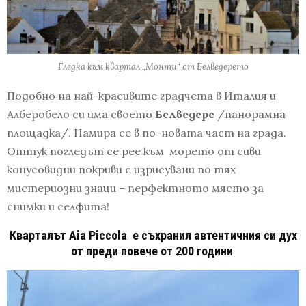
Гледка към квартал „Монти“ от Белведерето
Подобно на най-красивите градчета в Италия и
Алберобело си има своето
Белведере
/панорамна
площадка/. Намира се в по-новата част на града.
Оттук погледът се рее към морето от сиви
конусовидни покриви с изрисувани по тях
мистериозни знаци – перфектното място за
снимки и селфита!
Кварталът
Aia
Piccola
е съхранил автентичния си дух
от преди повече от 200 години