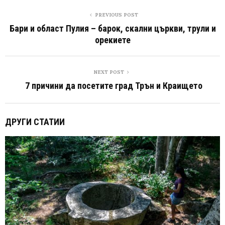
PREVIOUS POST
Бари и област Пулия – барок, скални църкви, трули и
орекиете
NEXT POST
7 причини да посетите град Трън и Краището
ДРУГИ СТАТИИ