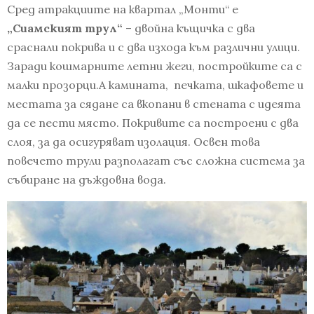
Сред атракциите на квартал „Монти“ е
„Сиамският трул“
– двойна къщичка с два
сраснали покрива и с два изхода към различни улици.
Заради кошмарните летни жеги, постройките са с
малки прозорци.А камината, печката, шкафовете и
местата за сядане са вкопани в стената с идеята
да се пести място. Покривите са построени с два
слоя, за да осигуряват изолация. Освен това
повечето трули разполагат със сложна система за
събиране на дъждовна вода.