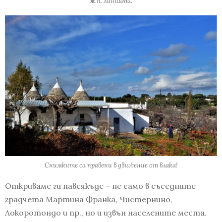
ж.п. линията.
Снимките са правени в движение от влака!
Откриваме ги навсякъде – не само в съседните
градчета Мартина Франка, Чистернино,
Локоротондо и пр., но и извън населените места.