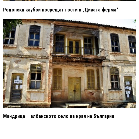
Родопски каубои посрещат гости в „Дивата ферма“
Мандрица – албанското село на края на България