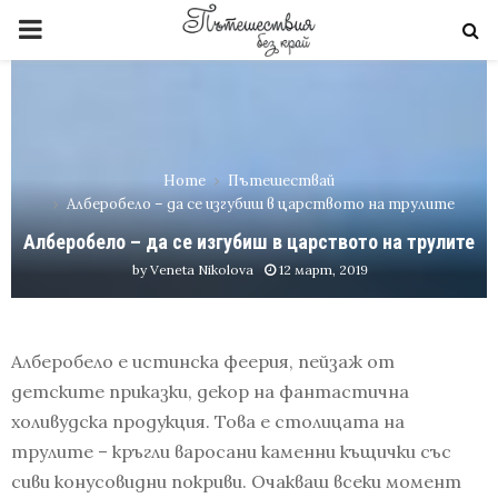
PRIMARY
MENU
Home
Пътешествай
Алберобело – да се изгубиш в царството на трулите
Алберобело – да се изгубиш в царството на трулите
by
Veneta Nikolova
12 март, 2019
Алберобело е истинска феерия, пейзаж от
детските приказки, декор на фантастична
холивудска продукция. Това е столицата на
трулите – кръгли варосани каменни къщички със
сиви конусовидни покриви. Очакваш всеки момент