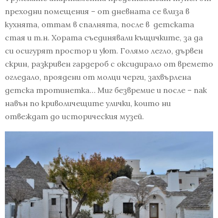
преходни помещения – от дневната се влиза в
кухнята, оттам в спалнята, после в детската
стая и т.н. Хората съединявали къщичките, за да
си осигурят простор и уют. Голямо легло, дървен
скрин, разкривен гардероб с оксидирало от времето
огледало, проядени от молци черги, захвърлена
детска тротинетка… Миг безвремие и после – пак
навън по криволичещите улички, които ни
отвеждат до историческия музей.