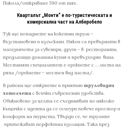
Пикола/откриваме 590 от тях .
Кварталът „Монти“ е по-туристическата и
комерсиална част на Алберобело
Тук ще попаднете на кокетни трули –
възстановени и излъскани. Някои са превърнати в
магазинчета за сувенири, други – в ресторанти,
предлагащи домашна кухня и превъзходни вина.
Местният специалитет е орекиете с … листа на
ряпа /орекиете – местен вид паста/.
В района ще откриете и приятни
труловидни
хотелчета
с всички съвременни удобства.
Обикновено за целта се съединяват по няколко
къщички с идеята да се осигури повече простор и
комфорт на туриста. Твърди се, че трулите
притежават перфектна изолация. Така през