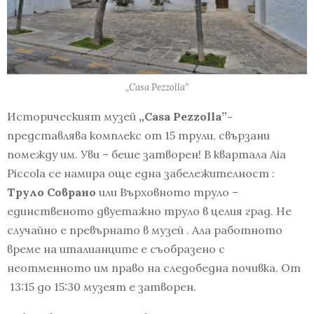
„Casa Pezzolla”
Историческият музей
„
Casa
Pezzolla
”-
представлява комплекс от 15 трули, свързани
помежду им. Уви – беше затворен! В квартала Aia
Piccola се намира още една забележителност :
Труло Соврано
или Върховното труло –
единственото двуетажно труло в целия град. Не
случайно е превърнато в музей . Ала работното
време на италианците е съобразено с
неотменното им право на следобедна почивка. От
13:15 до 15:30 музеят е затворен.