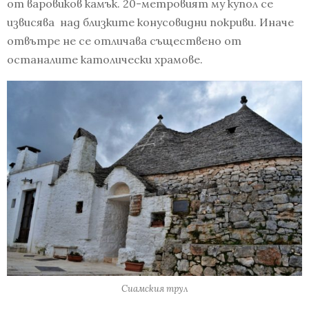
от варовиков камък. 20-метровият му купол се
извисява над близките конусовидни покриви. Иначе
отвътре не се отличава съществено от
останалите католически храмове.
Сиамския трул