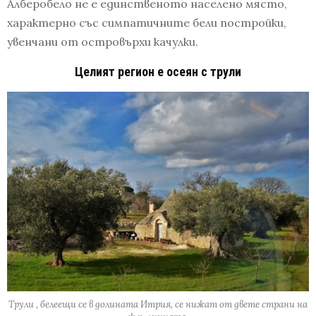
Алберобело не е единственото населено място,
характерно със симпатичните бели постройки,
увенчани от островърхи качулки.
Целият регион е осеян с трули
Трули , белеещи се в долината Итрия, се нижат от двете страни на