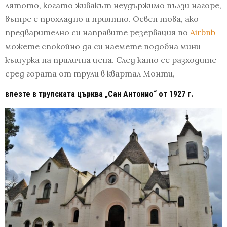
лятото, когато живакът неудържимо пълзи нагоре,
вътре е прохладно и приятно. Освен това, ако
предварително си направите резервация по
Airbnb
можете спокойно да си наемете подобна мини
къщурка на прилична цена. След като се разходите
сред гората от трули в квартал Монти,
влезте в трулската църква „Сан Антонио“ от 1927 г.