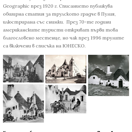
Geographic през 1920 г. Списанието публикува
обширна статия за трулското градче в Пулия,
илюстрирана със снимки. През 70-те години
американските туристи откриват първи това
благословено местенце, но чак през 1996 трулите
са включени в списъка на ЮНЕСКО.