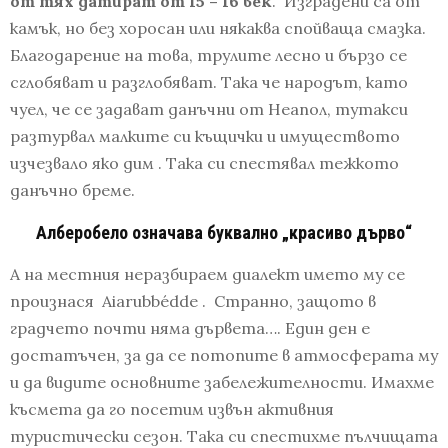
от тях датират от 15 – 16 век
. Изградени са от
камък, но без хоросан или някаква спойваща смазка.
Благодарение на това, трулите лесно и бързо се
сглобяват и разглобяват. Така че народът, като
чуел, че се задават данъчни от Неапол, тутакси
разтурвал малките си къщички и имуществото
изчезвало яко дим . Така си спестявал тежкото
данъчно бреме.
Алберобело означава буквално „красиво дърво“
А на местния неразбираем диалект името му се
произнася Aiarubbédde . Странно, защото в
градчето почти няма дървета…. Един ден е
достатъчен, за да се потопите в атмосферата му
и да видите основните забележителности. Имахме
късмета да го посетим извън активния
туристически сезон. Така си спестихме пълчищата