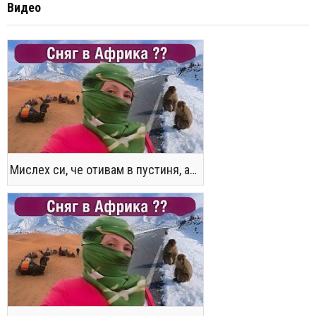
Видео
Мислех си, че отивам в пустиня, а се озовах в снега !! / Not the Morocco You Know