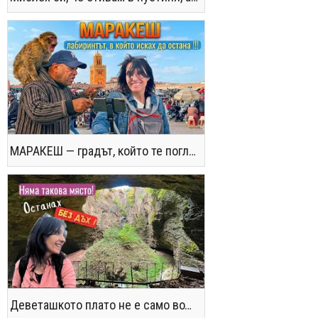
МАРАКЕШ — градът, който те поглъща без предупреждение
Деветашкото плато не е само водопади и пещери - последвайте ме!