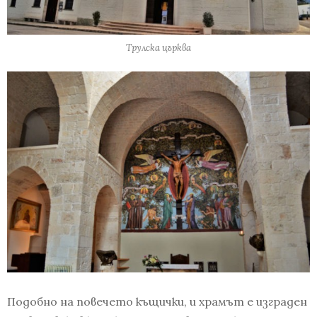
Трулска църква
Подобно на повечето къщички, и храмът е изграден