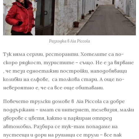
Разходка в Aia Piccola
Тук няма сергии, ресторанти. Хотелите са по-
скоро рядкост, туристите – също. Не е за вярване
, че тези едноетажни постройки, наподобяващи
колибки на елфове, са толкова стари. А още по-
невероятно е, че са все още обитавани.
Повечето трулски домове в Aia Piccola са добре
поддържани – имат си интернет, телевизия, малки
дворове с цветя, както и паркиран отпред
автомобил. Разбира се тук-там попадаме на
пустеещи и дори на рушащи се трули – все пак