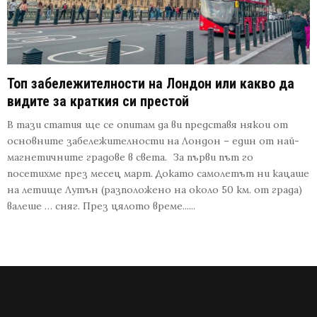
Топ забележителности на Лондон или какво да
видите за краткия си престой
В тази статия ще се опитам да ви представя някои от
основните забележителности на Лондон – един от най-
магнетичните градове в света. За първи път го
посетихме през месец март. Докато самолетът ни кацаше
на летище Лутън (разположено на около 50 км. от града)
валеше … сняг. През цялото време......