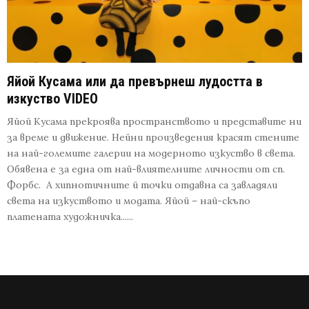
Яйой Кусама или да превърнеш лудостта в
изкуство VIDEO
Яйой Кусама прекроява пространството и представите ни
за време и движение. Нейни произведения красят стените
на най-големите галерии на модерното изкуство в света.
Обявена е за една от най-влиятелните личности от сп.
Форбс. А хипнотичните й точки отдавна са завладяли
света на изкуството и модата. Яйой – най-скъпо
платената художничка......