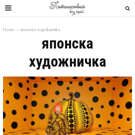
PRIMARY
MENU
Home
японска художничка
японска
художничка