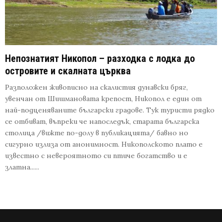
Непознатият Никопол – разходка с лодка до
островите и скалната църква
Разположен живописно на скалистия дунавски бряг,
увенчан от Шишмановата крепост, Никопол е един от
най-подценяваните български градове. Тук туристи рядко
се отбиват, въпреки че напоследък, старата българска
столица /вижте по-долу в публикацията/ бавно но
сигурно излиза от анонимност. Никополското плато е
известно с невероятното си птиче богатство и е
златна......