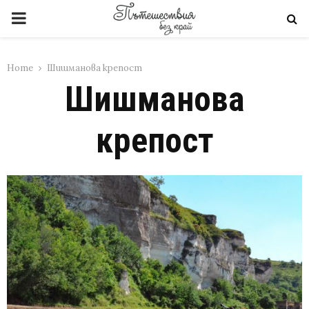
PRIMARY
MENU
Home
Шишманова крепост
Шишманова
крепост