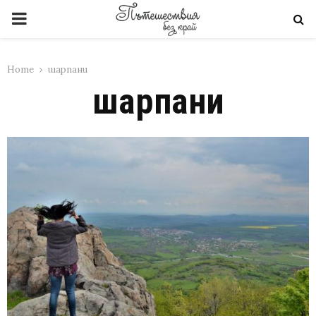
PRIMARY
MENU
Home
шарпани
шарпани