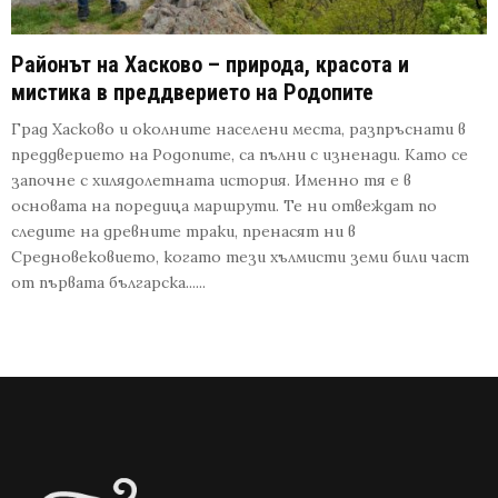
Районът на Хасково – природа, красота и
мистика в преддверието на Родопите
Град Хасково и околните населени места, разпръснати в
преддверието на Родопите, са пълни с изненади. Като се
започне с хилядолетната история. Именно тя е в
основата на поредица маршрути. Те ни отвеждат по
следите на древните траки, пренасят ни в
Средновековието, когато тези хълмисти земи били част
от първата българска......