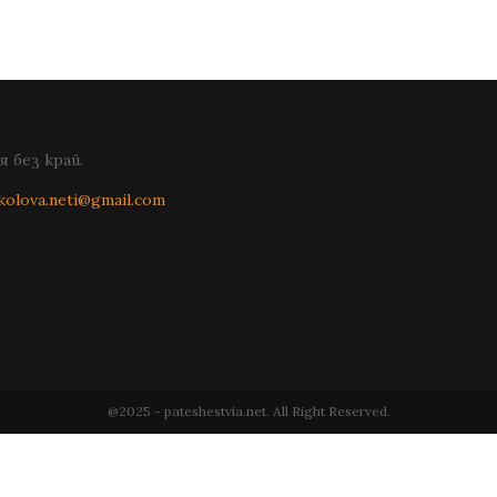
 без край.
kolova.neti@gmail.com
@2025 - pateshestvia.net. All Right Reserved.