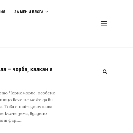
ВИЯ
ЗА МЕН И БЛОГА
а – чорба, калкан и
кото Черноморие, особено
 нищо вече не може да ви
ла. Това е най-източната
е късче земя, вдадено
т фар......