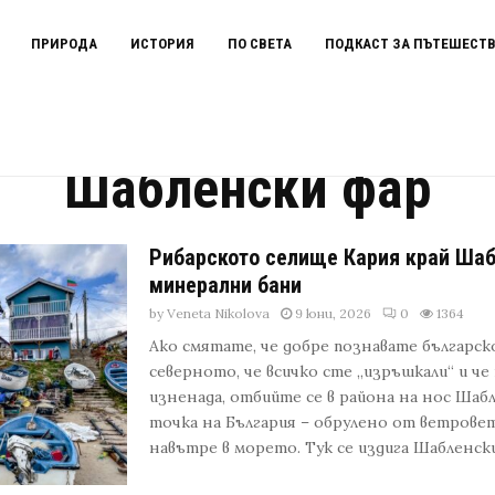
ПРИРОДА
ИСТОРИЯ
ПО СВЕТА
ПОДКАСТ ЗА ПЪТЕШЕСТ
Шабленски фар
Рибарското селище Кария край Шабл
минерални бани
by
Veneta Nikolova
9 юни, 2026
0
1364
Ако смятате, че добре познавате българс
северното, че всичко сте „изръшкали“ и че
изненада, отбийте се в района на нос Шаб
точка на България – обрулено от ветровет
навътре в морето. Тук се издига Шабленския