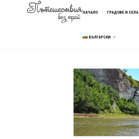
НАЧАЛО
ГРАДОВЕ И СЕЛА
БЪЛГАРСКИ
Home
черешови води