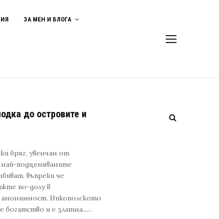
ВИЯ
ЗА МЕН И БЛОГА
лодка до островите и
ки бряг, увенчан от
 най-подценяваните
тбиват, въпреки че
ижте по-долу в
т анонимност. Никополското
богатство и е златна......