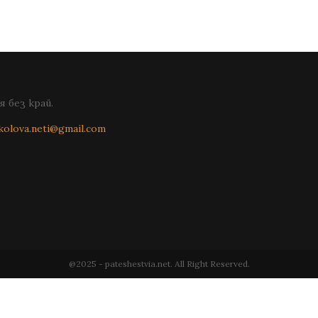
 без край.
kolova.neti@gmail.com
@2025 - pateshestvia.net. All Right Reserved.