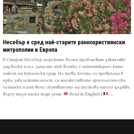
Несебър е сред най-старите раннохристиянски
митрополии в Европа
В Стария Несебър морските вълни проблясват закачливо
зад всеки ъгъл, защото тук всичко е миниатюрно, като
макет на кукленски град. Но това, което го превръща в
ярка забележителност, са множеството археологически
останки и най-вече скупчването на толкова много църкви
върху тази малка педя земя.
Read in English |
......