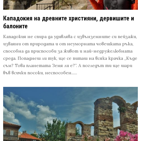
Кападокия на древните християни, дервишите и
балоните
Кападокия не спира да удивлява с извънземните си пейзажи,
изваяни от природата и от неуморната човешката ръка,
способна да приспособи за живот и най-недружелюбната
среда. Попаднеш ли тук, ще се питаш на всяка крачка „Къде
съм? Това планетата Земя ли е?”. А погледът ти ще шари
във всички посоки, неспособен......