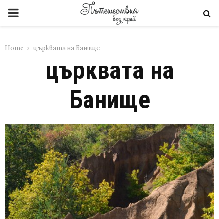
PRIMARY
MENU
Home
църквата на Банище
църквата на
Банище