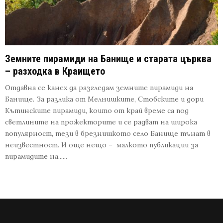
Земните пирамиди на Банище и старата църква
– разходка в Краището
Отдавна се канех да разгледам земните пирамиди на
Банище. За разлика от Мелнишките, Стобските и дори
Кътинските пирамиди, които от край време са под
светлините на прожекторите и се радват на широка
популярност, тези в брезнишкото село Банище тънат в
неизвестност. И още нещо – малкото публикации за
пирамидите на......