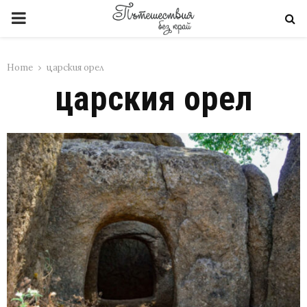
PRIMARY
MENU
Home
царския орел
царския орел