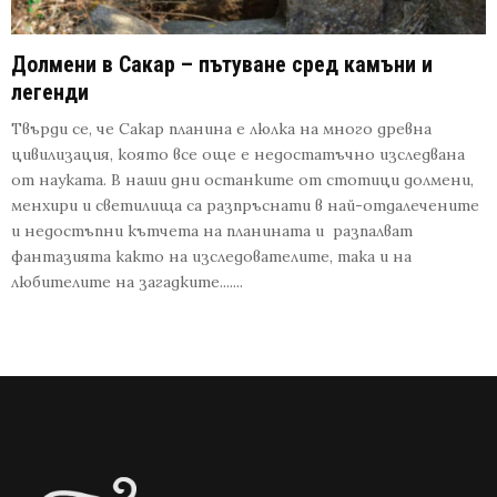
Долмени в Сакар – пътуване сред камъни и
легенди
Твърди се, че Сакар планина е люлка на много древна
цивилизация, която все още е недостатъчно изследвана
от науката. В наши дни останките от стотици долмени,
менхири и светилища са разпръснати в най-отдалечените
и недостъпни кътчета на планината и разпалват
фантазията както на изследователите, така и на
любителите на загадките.......