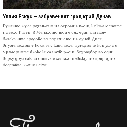
Улпия Ескус – забравеният град край Дунав
Руините му са разпилени на огромна площ в околностите
на село Гиген. В Миналото той е бил един от най-
бляскавите градове по поречието на Дунав. Днес,
внушителните колони с капители, изящните конзоли и
мраморните блокове са нахвърлени безразборно един
върху друг сякаш оттук е минало невиждано природно
бедствие. Улпия Ескус......