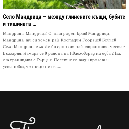
Село Мандрица – между глинените къщи, бубите
и тишината …
Мандрица, Мандрица! О, наш роден край! Мандрица,
Мандрица, ти си земен рай! Костадин Георгиев Бейчев
Село Мандрица е може би едно от най-странните места в
България. Намира се в района на Ивайловград на едва 2 км.
от границата с Гърция. Посетих го тази пролет и
установих, че нищо не се......