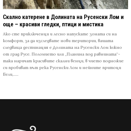
Скално катерене в Долината на Русенски Лом и
още – красиви гледки, птици и мистика
Ако сте приключенци и лесно напускате зоната си на
комфорт, за да изследвате нови територии, вашата
следваща дестинация е Долината на Русенски Лом южно
от град Русе. Поломието или „Планина под равнината“-
така наричат красивите скални венци, в чието подножие
си пробиват път река Русенски Лом и нейните притоци
Бели,......