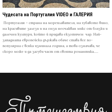
Чудесата на Португалия VIDEO и ГАЛЕРИЯ
Португалия – страна на мореплаватели, на хубавото вино,
на красивите залези и на онзи неочакван микс от близки и
далечни култури, който й придава екзотичен чар. Най-
западната европейска държава обаче става все по-
популярна с всяка изминала година, а това означава, че
скоро може и да загуби част от своята романтика......