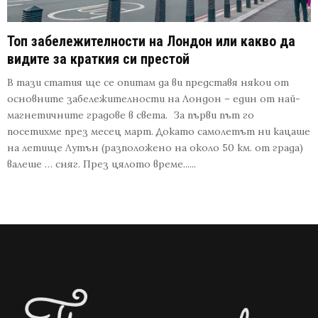
Топ забележителности на Лондон или какво да
видите за краткия си престой
В тази статия ще се опитам да ви представя някои от
основните забележителности на Лондон – един от най-
магнетичните градове в света. За първи път го
посетихме през месец март. Докато самолетът ни кацаше
на летище Лутън (разположено на около 50 км. от града)
валеше … сняг. През цялото време......