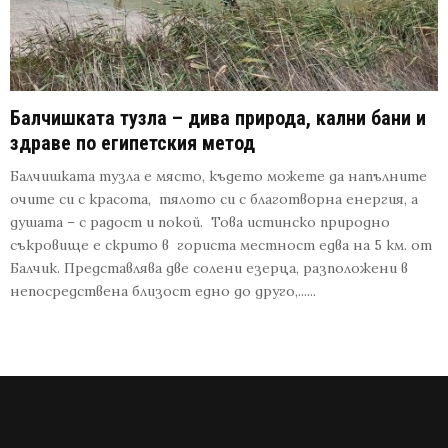
Балчишката тузла – дива природа, кални бани и
здраве по египетския метод
Балчишката тузла е място, където можете да напълните
очите си с красота, тялото си с благотворна енергия, а
душата – с радост и покой. Това истинско природно
съкровище е скрито в гориста местност едва на 5 км. от
Балчик. Представлява две солени езерца, разположени в
непосредствена близост едно до друго,......