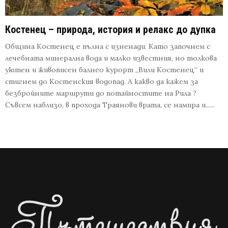
Костенец – природа, история и релакс до дупка
Община Костенец е пълна с изненади. Като започнем с
лечебната минерална вода и малко известния, но толкова
уютен и живописен балнео курорт „Вили Костенец“ и
стигнем до Костенския водопад. А какво да кажем за
безбройните маршрути до потайностите на Рила ?
Съвсем наблизо, в прохода Траянови врата, се намира и......