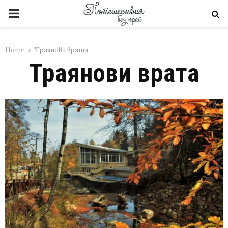
PRIMARY
MENU
Home
Траянови врата
Траянови врата