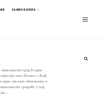
ВИЯ
ЗА МЕН И БЛОГА
 италиански град В един
няколко часа Неапол с влак
на един от най-обичаните и
италиански градове. След
......