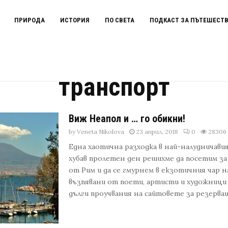
ПРИРОДА
ИСТОРИЯ
ПО СВЕТА
ПОДКАСТ ЗА ПЪТЕШЕСТ
транспорт
Виж Неапол и … го обикни!
by
Veneta Nikolova
23 април, 2018
0
28306
Една хаотична разходка в най-налудничавия
хубав пролетен ден решихме да посетим за 
от Рим и да се гмурнем в екзотичния чар 
възпявани от поети, артисти и художници 
дълги проучвания на сайтовете за резервация