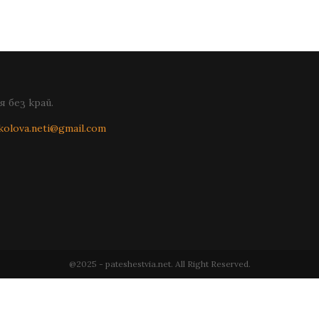
 без край.
kolova.neti@gmail.com
@2025 - pateshestvia.net. All Right Reserved.