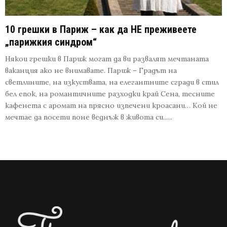
10 грешки в Париж – как да НЕ преживеете
„парижкия синдром“
Някои грешки в Париж могат да ви развалят мечтаната
ваканция ако не внимавате. Париж – Градът на
светлините, на изкуствата, на елегантните сгради в стил
бел епок, на романтичните разходки край Сена, тесните
кафенета с аромат на прясно изпечени кроасани… Кой не
мечтае да посети поне веднъж в живота си......