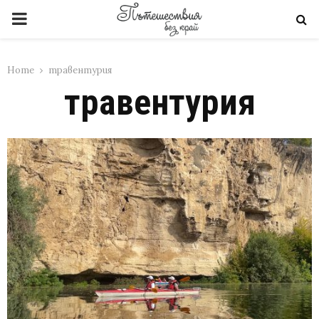
PRIMARY
MENU
Home
травентурия
травентурия