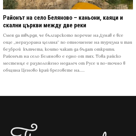
Районът на село Беляново – каньони, каяци и
скални църкви между две реки
Смея да твърдя, че българското поречие на Дунав е все
още „неразорана целина“ по отношение на туризма и таи
безброй кътчета, които чакат да бъдат открити.
Районът на село Беляново е едно от тях. Това райско
местенце е разположено недалеч от Русе и по-точно в
община Ценово край бреговете на......