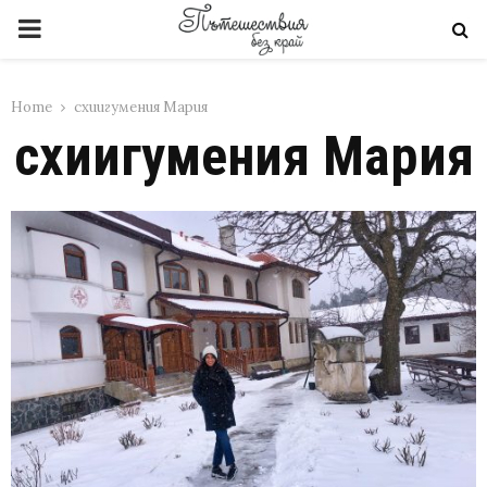
PRIMARY
MENU
Home
схиигумения Мария
схиигумения Мария