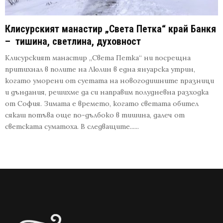
Клисурският манастир „Света Петка“ край Банкя
– тишина, светлина, духовност
Клисурският манастир „Света Петка“ ни посрещна
притихнал в полите на Люлин в една януарска утрин,
когато уморени от суетата на новогодишните празници
и дъндания, решихме да си направим полудневна разходка
от София. Зимата е времето, когато светата обител
сякаш потъва още по-дълбоко в тишина, далеч от
светската суматоха. В следващите......