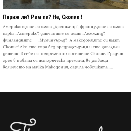
Париж ли? Рим ли? Не, Скопие !
Американците си имат „Дисниленд“, французите си имат
парка „Астерикс“, датчаните си имат „Леголанд“,
финландците – „Муминуърлд“. А македонците си имат
Скопие! Ако сте хора без предразсъдъци и сте запазили
детето в себе си, непременно посетете Скопие. Градът
грее в новата си историческа премяна, възпяваща
величието на майка Македония, дарила човешката......