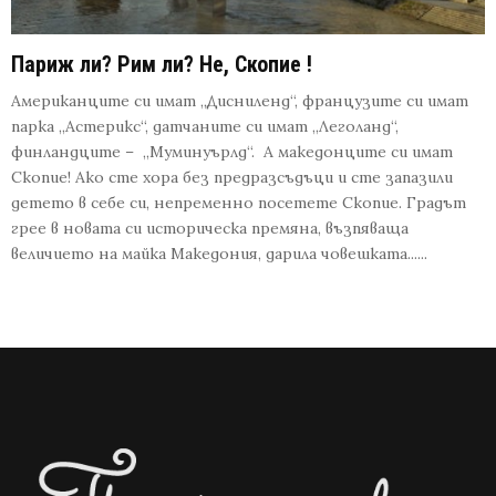
Париж ли? Рим ли? Не, Скопие !
Американците си имат „Дисниленд“, французите си имат
парка „Астерикс“, датчаните си имат „Леголанд“,
финландците – „Муминуърлд“. А македонците си имат
Скопие! Ако сте хора без предразсъдъци и сте запазили
детето в себе си, непременно посетете Скопие. Градът
грее в новата си историческа премяна, възпяваща
величието на майка Македония, дарила човешката......