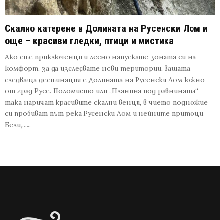
Скално катерене в Долината на Русенски Лом и
още – красиви гледки, птици и мистика
Ако сте приключенци и лесно напускате зоната си на
комфорт, за да изследвате нови територии, вашата
следваща дестинация е Долината на Русенски Лом южно
от град Русе. Поломието или „Планина под равнината“-
така наричат красивите скални венци, в чието подножие
си пробиват път река Русенски Лом и нейните притоци
Бели,......