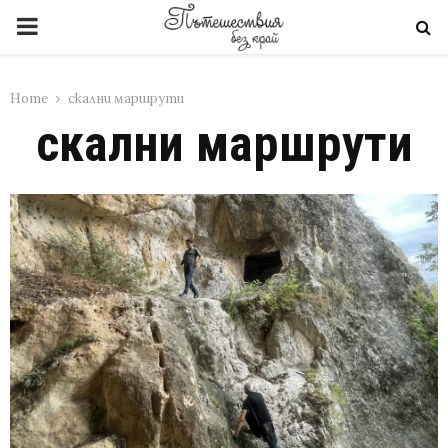
PRIMARY
MENU
Home
скални маршрути
скални маршрути