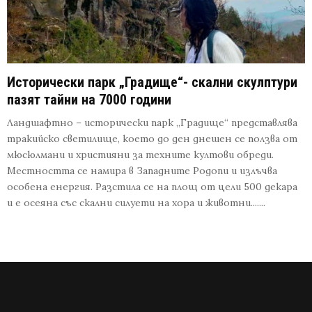
Исторически парк „Градище“- скални скулптури
пазят тайни на 7000 години
Ландшафтно – исторически парк „Градище“ представлява
тракийско светилище, което до ден днешен се ползва от
мюсюлмани и християни за техните култови обреди.
Местността се намира в Западните Родопи и излъчва
особена енергия. Разстила се на площ от цели 500 декара
и е осеяна със скални силуети на хора и животни.......