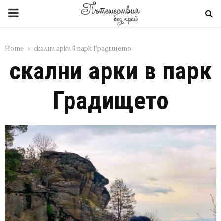
PRIMARY
MENU
Home
скални арки в парк Градището
скални арки в парк
Градището