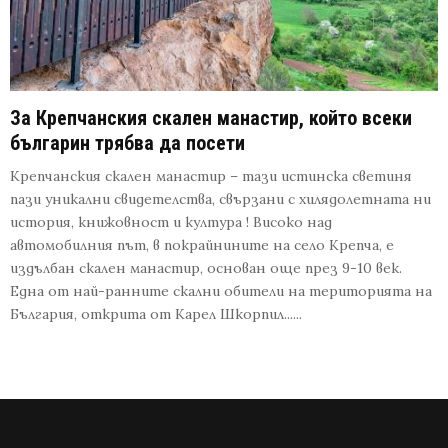
За Крепчанския скален манастир, който всеки
българин трябва да посети
Крепчанския скален манастир – тази истинска светиня
пази уникални свидетелства, свързани с хилядолетната ни
история, книжовност и култура ! Високо над
автомобилния път, в покрайнините на село Крепча, е
издълбан скален манастир, основан още през 9-10 век.
Една от най-ранните скални обители на територията на
България, открита от Карел Шкорпил......