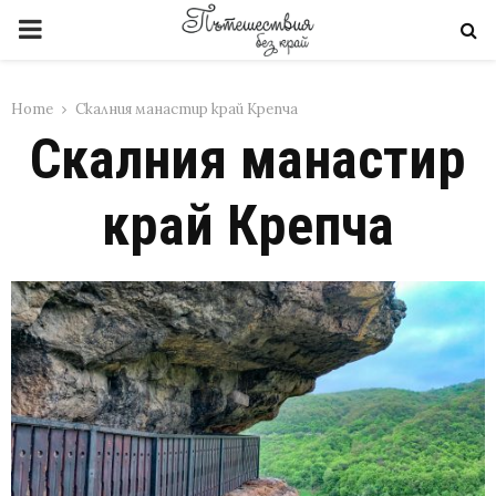
PRIMARY
MENU
Home
Скалния манастир край Крепча
Скалния манастир
край Крепча