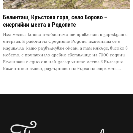
Белинташ, Кръстова гора, село Борово –
енергийни места в Родопите
Има места, които необяснимо те привличат и зареждат с
енергия. В района на Средните Родопи, планината се е
надиплила като развълнуван океан, а там някъде, високо в
небето, е притихнало древно светилище на 7000 години.
Белинташ е едно от най-загадъчните места в България.
Каменното плато, разгърнато на върха на стръмен......