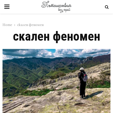
PRIMARY
MENU
Home
скален феномен
скален феномен