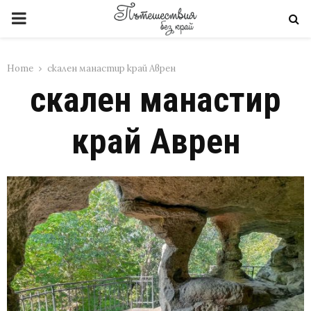
PRIMARY
MENU
Home
скален манастир край Аврен
скален манастир
край Аврен