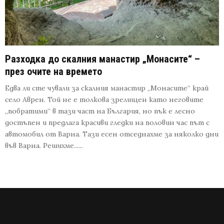
Разходка до скалния манастир „Монасите“ –
през очите на времето
Едва ли сте чували за скалния манастир „Монасите“ край
село Аврен. Той не е толкова зрелищен като неговите
„побратими“ в тази част на България, но пък е лесно
достъпен и предлага красиви гледки на половин час път с
автомобил от Варна. Тази есен отседнахме за няколко дни
във Варна. Решихме......