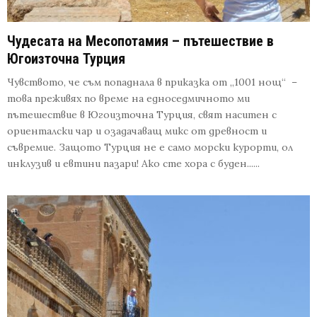
Чудесата на Месопотамия – пътешествие в
Югоизточна Турция
Чувството, че съм попаднала в приказка от „1001 нощ“ –
това преживях по време на едноседмичното ми
пътешествие в Югоизточна Турция, свят наситен с
ориенталски чар и озадачаващ микс от древност и
съвремие. Защото Турция не е само морски курорти, ол
инклузив и евтини пазари! Ако сте хора с буден......