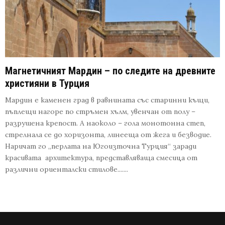
Магнетичният Мардин – по следите на древните
християни в Турция
Мардин е каменен град в равнината със старинни къщи,
пъплещи нагоре по стръмен хълм, увенчан от полу –
разрушена крепост. А наоколо – гола монотонна степ,
стрелнала се до хоризонта, линееща от жега и безводие.
Наричат го „перлата на Югоизточна Турция“ заради
красивата архитектура, представляваща смесица от
различни ориенталски стилове.......