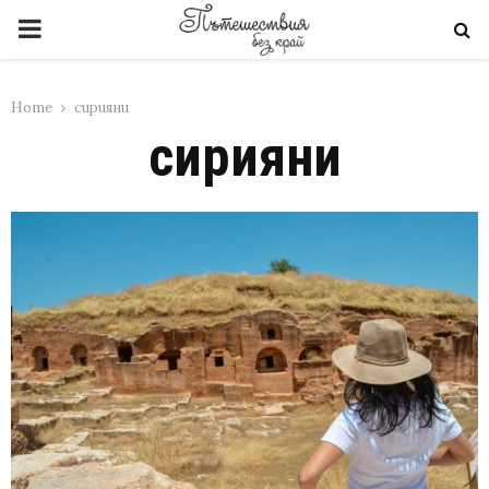
PRIMARY
MENU
Home
сирияни
сирияни