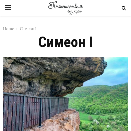
PRIMARY
MENU
Home
Симеон I
Симеон I