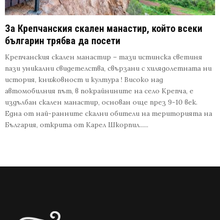
За Крепчанския скален манастир, който всеки
българин трябва да посети
Крепчанския скален манастир – тази истинска светиня
пази уникални свидетелства, свързани с хилядолетната ни
история, книжовност и култура ! Високо над
автомобилния път, в покрайнините на село Крепча, е
издълбан скален манастир, основан още през 9-10 век.
Една от най-ранните скални обители на територията на
България, открита от Карел Шкорпил......