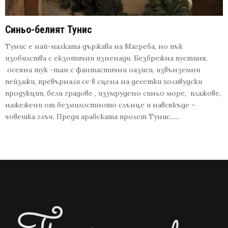
Синьо-белият Тунис
Тунис е най-малката държава на Магреба, но пък
изобилства с екзотични изненади. Безбрежна пустиня,
осеяна тук -там с фантастични оазиси, извънземни
пейзажи, превърнали се в сцена на десетки холивудски
продукции, бели градове , изумрудено синьо море, плажове,
нажежени от безмилостното слънце и навсякъде –
човешка глъч. Преди арабската пролет Тунис......