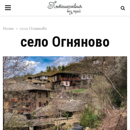
PRIMARY
MENU
Home
село Огняново
село Огняново