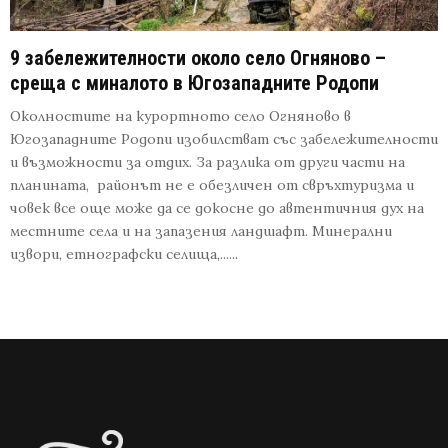
9 забележителности около село Огняново –
среща с миналото в Югозападните Родопи
Околностите на курортното село Огняново в
Югозападните Родопи изобилстват със забележителности
и възможности за отдих. За разлика от други части на
планината, районът не е обезличен от свръхтуризма и
човек все още може да се докосне до автентичния дух на
местните села и на запазения ландшафт. Минерални
извори, етнографски селища,......