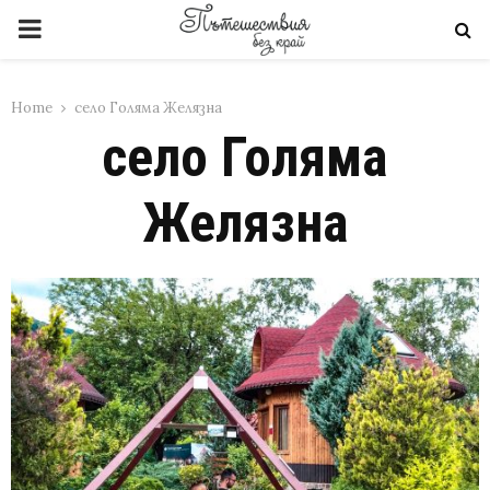
PRIMARY
MENU
Home
село Голяма Желязна
село Голяма
Желязна