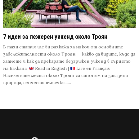
7 идеи за лежерен уикенд около Троян
В тази статия ще ви разкажа за някои от основните
забележителности около Троян – какво да видите, къде да
хапнете и как да прекарате безгрижен уикенд в сърцето
на Балкана.
Read in English |
Lire en Français
Населените места около Троян са синоним на запазена
природа, сенчести пътечки,......