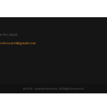
 без край.
kolova.neti@gmail.com
@2025 - pateshestvia.net. All Right Reserved.