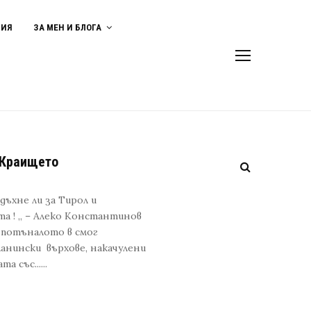
ВИЯ
ЗА МЕН И БЛОГА
 Краището
ъхне ли за Тирол и
та ! „ – Алеко Константинов
 потъналото в смог
ланински върхове, накачулени
 със......