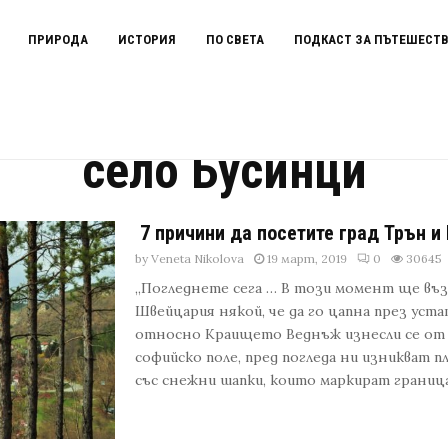
ПРИРОДА
ИСТОРИЯ
ПО СВЕТА
ПОДКАСТ ЗА ПЪТЕШЕСТ
село Бусинци
7 причини да посетите град Трън и
by
Veneta Nikolova
19 март, 2019
0
30645
„Погледнете сега … В този момент ще възд
Швейцария някой, че да го цапна през уста
относно Краището Веднъж изнесли се от
софийско поле, пред погледа ни изникват п
със снежни шапки, които маркират границата