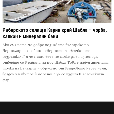
Рибарското селище Кария край Шабла – чорба,
калкан и минерални бани
Ако смятате, че добре познавате българското
Черноморие, особено северното, че всичко сте
„изръшкали“ и че нищо вече не може да ви изненада,
отбийте се в района на нос Шабла. Това е най-източната
точка на България – обрулено от ветровете късче земя,
вдадено навътре в морето. Тук се издига Шабленският
фар......