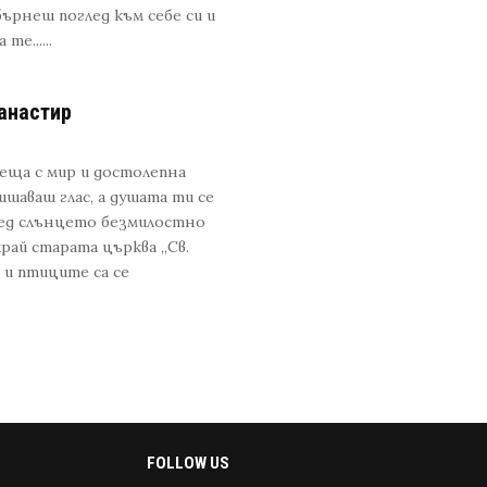
ърнеш поглед към себе си и
е......
анастир
еща с мир и достолепна
шаваш глас, а душата ти се
бед слънцето безмилостно
рай старата църква „Св.
 и птиците са се
FOLLOW US