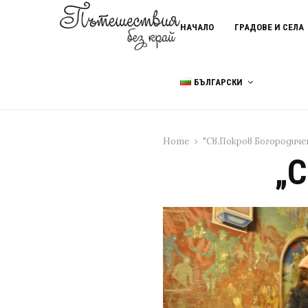
НАЧАЛО
ГРАДОВЕ И СЕЛА
БЪЛГАРСКИ
Home
"Св.Покров Богородиче
„С