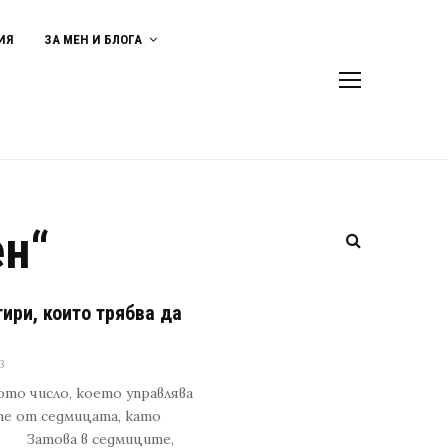
ИЯ
ЗА МЕН И БЛОГА
ен“
ири, които трябва да
3
то число, което управлява
те от седмицата, като
д. Затова в седмиците,