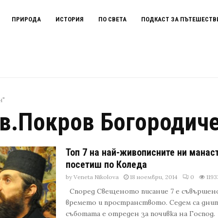
ПРИРОДА
ИСТОРИЯ
ПО СВЕТА
ПОДКАСТ ЗА ПЪТЕШЕСТВ
н"
в.Покров Богородич
Топ 7 на най-живописните ни манаст
посетиш по Коледа
by
Veneta Nikolova
18 ноември, 2014
0
1193
Според Свещеното писание 7 е съвършено
времето и пространството. Седем са дни
съботата е отреден за почивка на Госпо