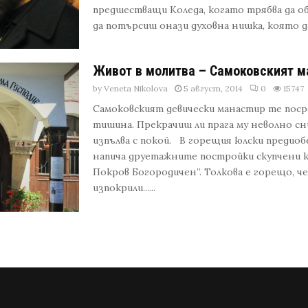
предшестващи Коледа, когато трябва да об
да потърсиш онази духовна нишка, която да т
Живот в молитва – Самоковският м
by
Veneta Nikolova
5 август, 2014
0
15747
Самоковският девически манастир те поср
тишина. Прекрачиш ли прага му неволно сни
изпълва с покой. В горещия юлски предио
напича друетажните постройки скупчени к
Покров Богородичен”. Толкова е горещо, че
изпокрили......